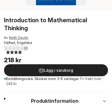
Introduction to Mathematical
Thinking
Av
Keith Devlin
Häftad, Engelska
(
2
)
4,0
utav 5 stjärnor. Totalt antal röster:
218 kr
Lägg i varukorg
Beställningsvara.
Skickas
inom 3-6 vardagar
.
Fri frakt över
249 kr.
Produktinformation