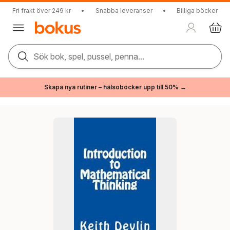
Fri frakt över 249 kr
•
Snabba leveranser
•
Billiga böcker
Sök bok, spel, pussel, penna...
Skapa nya rutiner – hälsoböcker upp till 50% →