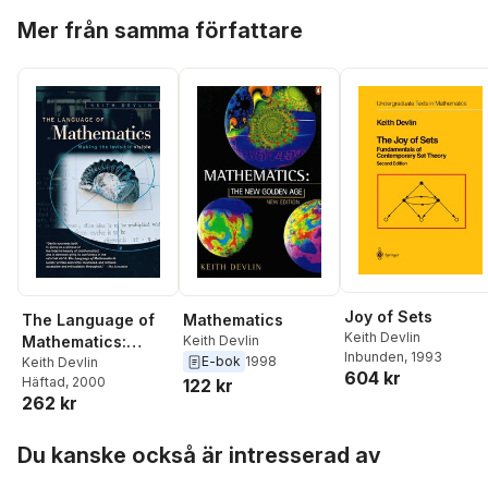
Hoppa över listan
Mer från samma författare
Joy of Sets
The Language of
Mathematics
Keith Devlin
Mathematics:
Keith Devlin
Inbunden
, 1993
E-bok
1998
Making the
Keith Devlin
604 kr
Häftad
, 2000
122 kr
Invisible Visible
262 kr
Hoppa över listan
Du kanske också är intresserad av