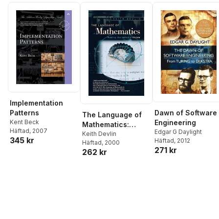
Implementation
Dawn of Software
Patterns
The Language of
Engineering
Kent Beck
Mathematics:
Häftad
, 2007
Edgar G Daylight
Making the
Keith Devlin
345 kr
Häftad
, 2012
Häftad
, 2000
Invisible Visible
271 kr
262 kr