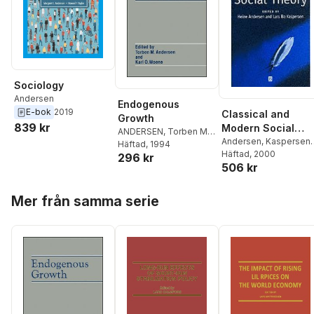
Sociology
Andersen
Endogenous
E-bok
2019
Classical and
Growth
839 kr
Modern Social
ANDERSEN
,
Torben M.
Theory
Andersen
,
Kaspersen
,
Andersen
Häftad
, 1994
,
Karl-Ove
Heine Anderson
Häftad
, 2000
,
Lars
296 kr
Moene
506 kr
Bo Kaspersen
Hoppa över listan
Mer från samma serie