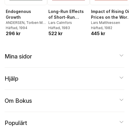
Endogenous
Long-Run Effects
Impact of Rising Oi
Growth
of Short-Run
Prices on the Worl
ANDERSEN
,
Torben M.
Stabilization Policy
Lars Calmfors
Economy
Lars Matthiessen
Andersen
Häftad
, 1994
,
Karl-Ove
Häftad
, 1983
Häftad
, 1982
296 kr
522 kr
445 kr
Moene
Mina sidor
Hjälp
Om Bokus
Populärt