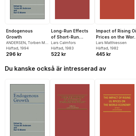
Endogenous
Long-Run Effects
Impact of Rising Oi
Growth
of Short-Run
Prices on the Worl
ANDERSEN
,
Torben M.
Stabilization Policy
Lars Calmfors
Economy
Lars Matthiessen
Andersen
Häftad
, 1994
,
Karl-Ove
Häftad
, 1983
Häftad
, 1982
296 kr
522 kr
445 kr
Moene
Hoppa över listan
Du kanske också är intresserad av