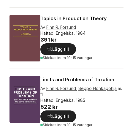
Topics in Production Theory
Av
Finn R. Forsund
Häftad, Engelska, 1984
391 kr
Lägg till
Skickas
inom 10-15 vardagar
Limits and Problems of Taxation
Av
Finn R. Forsund
,
Seppo Honkapohja
m.
fl.
Häftad, Engelska, 1985
522 kr
Lägg till
Skickas
inom 10-15 vardagar