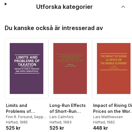
Utforska kategorier
Hoppa över listan
Du kanske också är intresserad av
Limits and
Long-Run Effects
Impact of Rising Oi
Problems of
of Short-Run
Prices on the Worl
Taxation
Finn R. Forsund
,
Seppo
Stabilization Policy
Lars Calmfors
Economy
Lars Matthiessen
Honkapohja
Häftad
, 1985
,
Seppo
Häftad
, 1983
Häftad
, 1982
525 kr
525 kr
448 kr
Monkapohja