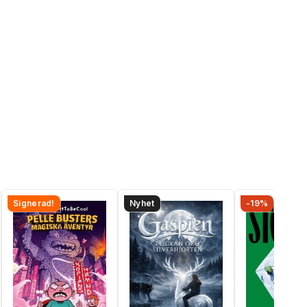
Signerad!
Nyhet
-19%