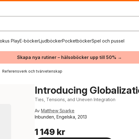
okus Play
E-böcker
Ljudböcker
Pocketböcker
Spel och pussel
Skapa nya rutiner – hälsoböcker upp till 50% →
Referensverk och tvärvetenskap
Introducing Globalizat
Ties, Tensions, and Uneven Integration
Av
Matthew Sparke
Inbunden, Engelska, 2013
1 149 kr