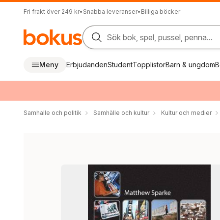
Fri frakt över 249 kr
•
Snabba leveranser
•
Billiga böcker
Sök bok, spel, pussel, penna...
Meny
Erbjudanden
Student
Topplistor
Barn & ungdom
B
Samhälle och politik
Samhälle och kultur
Kultur och medier