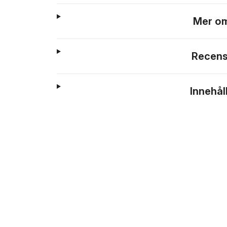
Mer om
Recens
Innehål