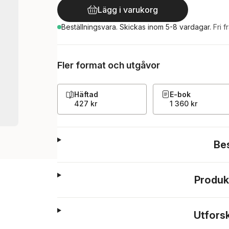
Lägg i varukorg
Beställningsvara.
Skickas
inom 5-8 vardagar
.
Fri f
Fler format och utgåvor
Häftad
E-bok
427 kr
1 360 kr
Be
Produk
Utfors