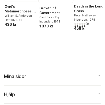
Death in the Long
Ovid's
Growth of
Grass
Metamorphoses,
Government
Peter Hathaway
Books 6-10
William S. Anderson
Geoffrey K Fry
Capstick
Inbunden
, 1978
Häftad
, 1978
Inbunden
, 1978
(
1
)
436 kr
5,0
utav 5 stjärnor. Tota
1 373 kr
458 kr
Mina sidor
Hjälp