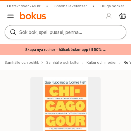
Fri frakt över 249 kr
•
Snabba leveranser
•
Billiga böcker
Sök bok, spel, pussel, penna...
Skapa nya rutiner – hälsoböcker upp till 50% →
Samhälle och politik
Samhälle och kultur
Kultur och medier
Ref