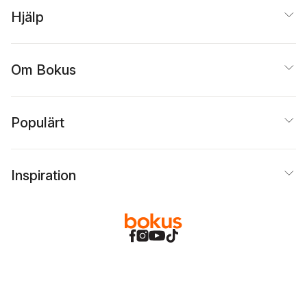
Hjälp
Om Bokus
Populärt
Inspiration
Bokus
@
Cookies
Anpassa cookies
Integritetspolicy
Köpvillkor