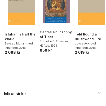
Central Philosophy
Isfahan Is Half the
Told Round a
of Tibet
World
Brushwood Fire
Robert A.F. Thurman
Sayyed Mohammed Ali
Joyce Ackroyd
Häftad
, 1991
Jamalzadeh
Inbunden
, 2016
,
W. Heston
Inbunden
, 2016
858 kr
2 088 kr
2 619 kr
Mina sidor