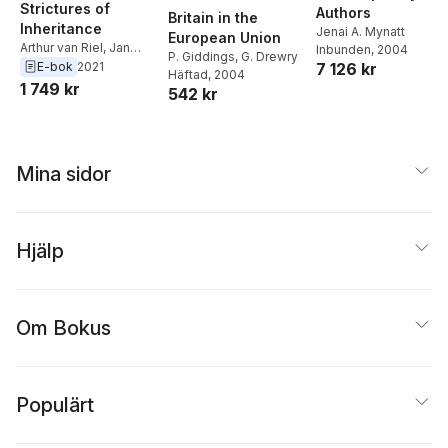
Strictures of
Authors
Britain in the
Inheritance
Jenai A. Mynatt
European Union
Arthur van Riel
,
Jan
Inbunden
, 2004
P. Giddings
,
G. Drewry
Luiten van Zanden
E-bok
2021
7 126 kr
Häftad
, 2004
1 749 kr
542 kr
Mina sidor
Hjälp
Om Bokus
Populärt