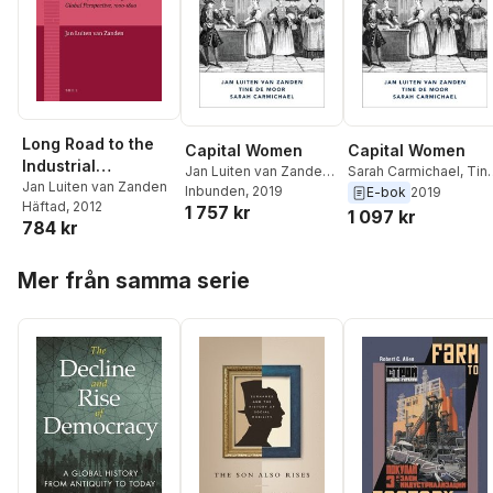
Long Road to the
Capital Women
Capital Women
Industrial
Jan Luiten van Zanden
,
Sarah Carmichael
,
Tin
Revolution
Jan Luiten van Zanden
Sarah Carmichael
Inbunden
, 2019
,
Tine
De Moor
,
Jan Luiten
E-bok
2019
Häftad
, 2012
1 757 kr
De Moor
van Zanden
1 097 kr
784 kr
Hoppa över listan
Mer från samma serie