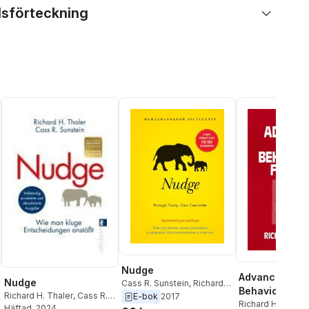
lsförteckning
Nudge
Advances in
Nudge
Cass R. Sunstein
,
Richard
Behavioral Fi
Richard H. Thaler
,
Cass R.
H. Thaler
E-bok
2017
Richard H. Thaler
Sunstein
Häftad
, 2024