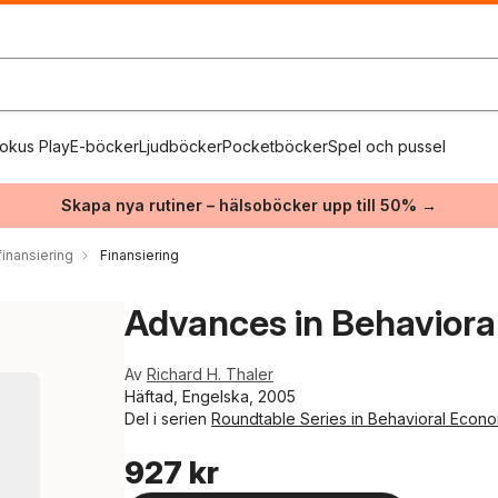
okus Play
E-böcker
Ljudböcker
Pocketböcker
Spel och pussel
Skapa nya rutiner – hälsoböcker upp till 50% →
inansiering
Finansiering
Advances in Behavioral
Av
Richard H. Thaler
Häftad, Engelska, 2005
Del i serien
Roundtable Series in Behavioral Econ
927 kr