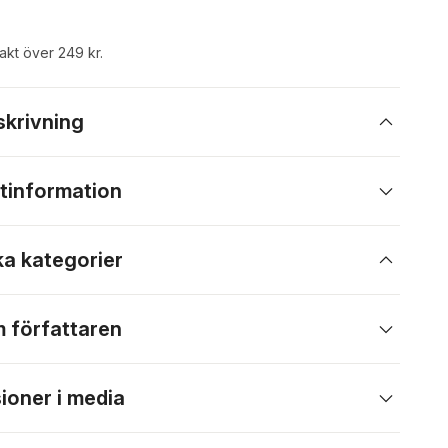
rakt över 249 kr.
skrivning
tinformation
ka kategorier
 författaren
ioner i media