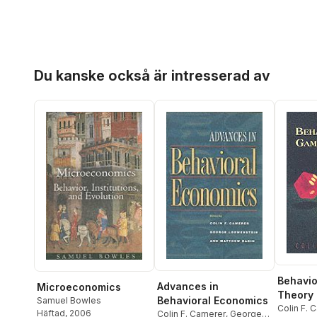
Hoppa över listan
Du kanske också är intresserad av
Behavi
Advances in
Microeconomics
Theory
Behavioral Economics
Samuel Bowles
Colin F. 
Häftad
, 2006
Colin F. Camerer
,
George