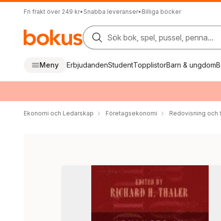
Fri frakt över 249 kr
•
Snabba leveranser
•
Billiga böcker
Sök bok, spel, pussel, penna...
Meny
Erbjudanden
Student
Topplistor
Barn & ungdom
B
Ekonomi och Ledarskap
Företagsekonomi
Redovisning och f