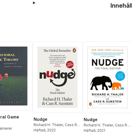
Innehål
oral Game
Nudge
Nudge
Richard H. Thaler
,
Cass R
Richard H. Thaler
,
Cass R.
Camerer
Sunstein
Häftad
, 2022
Sunstein
Häftad
, 2021