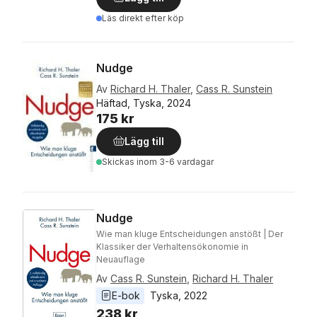
Läs direkt efter köp
Nudge
Av
Richard H. Thaler
,
Cass R. Sunstein
Häftad, Tyska, 2024
175 kr
Lägg till
Skickas
inom 3-6 vardagar
Nudge
Wie man kluge Entscheidungen anstößt | Der
Klassiker der Verhaltensökonomie in
Neuauflage
Av
Cass R. Sunstein
,
Richard H. Thaler
E-bok
Tyska
, 
2022
238 kr