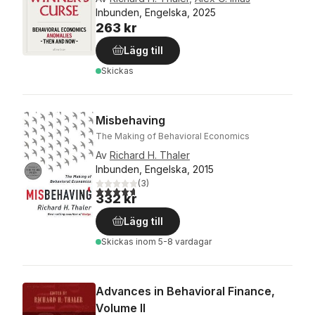
Inbunden, Engelska, 2025
263 kr
Lägg till
Skickas
Misbehaving
The Making of Behavioral Economics
Av
Richard H. Thaler
Inbunden, Engelska, 2015
(
3
)
4,7
utav 5 stjärnor. Totalt antal röster:
332 kr
Lägg till
Skickas
inom 5-8 vardagar
Advances in Behavioral Finance,
Volume II