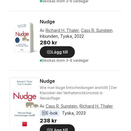
Skickas
inom 3-6 vardagar
Nudge
Av
Richard H. Thaler
,
Cass R. Sunstein
Inbunden, Tyska, 2022
280 kr
Lägg till
Skickas
inom 3-6 vardagar
Nudge
Wie man kluge Entscheidungen anstößt | Der
Klassiker der Verhaltensökonomie in
Neuauflage
Av
Cass R. Sunstein
,
Richard H. Thaler
E-bok
Tyska
, 
2023
238 kr
Lägg till