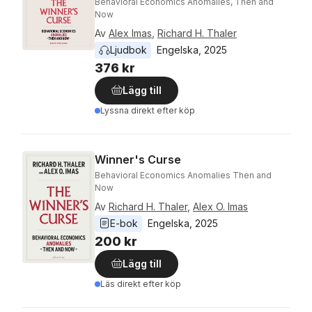
Behavioral Economics Anomalies, Then and
Now
Av
Alex Imas
,
Richard H. Thaler
Ljudbok
Engelska
, 
2025
376 kr
Lägg till
Lyssna direkt efter köp
Winner's Curse
Behavioral Economics Anomalies Then and
Now
Av
Richard H. Thaler
,
Alex O. Imas
E-bok
Engelska
, 
2025
200 kr
Lägg till
Läs direkt efter köp