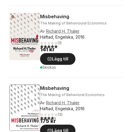
Misbehaving
The Making of Behavioural Economics
Av
Richard H. Thaler
Häftad, Engelska, 2016
(
1
)
5,0
utav 5 stjärnor. Totalt antal röster:
141 kr
Lägg till
Skickas
Misbehaving
The Making of Behavioral Economics
Av
Richard H. Thaler
Häftad, Engelska, 2016
(
3
)
4,3
utav 5 stjärnor. Totalt antal röster:
175 kr
Lägg till