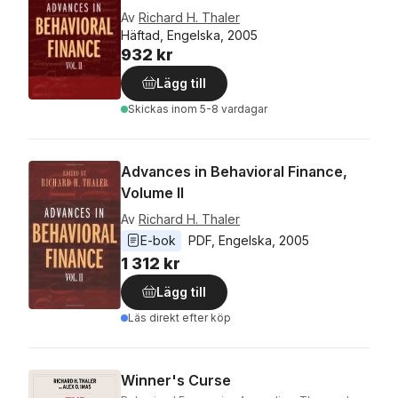
Av
Richard H. Thaler
Häftad, Engelska, 2005
932 kr
Lägg till
Skickas
inom 5-8 vardagar
Advances in Behavioral Finance,
Volume II
Av
Richard H. Thaler
E-bok
PDF
, 
Engelska
, 
2005
1 312 kr
Lägg till
Läs direkt efter köp
Winner's Curse