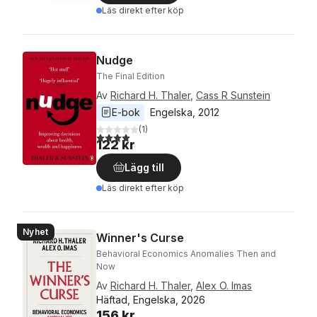
Läs direkt efter köp
Nudge
The Final Edition
Av
Richard H. Thaler
,
Cass R Sunstein
E-bok
Engelska
, 
2012
(
1
)
4,0
utav 5 stjärnor. Totalt antal röster:
122 kr
Lägg till
Läs direkt efter köp
Nyhet
Winner's Curse
Behavioral Economics Anomalies Then and
Now
Av
Richard H. Thaler
,
Alex O. Imas
Häftad, Engelska, 2026
156 kr