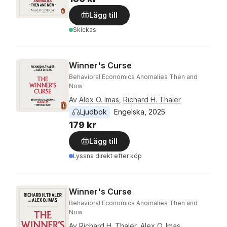
Lägg till
Skickas
Winner's Curse
Behavioral Economics Anomalies Then and
Now
Av
Alex O. Imas
,
Richard H. Thaler
Ljudbok
Engelska
, 
2025
179 kr
Lägg till
Lyssna direkt efter köp
Winner's Curse
Behavioral Economics Anomalies Then and
Now
Av
Richard H. Thaler
,
Alex O. Imas