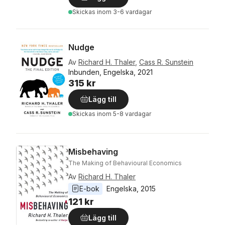
Skickas
inom 3-6 vardagar
Nudge
Av
Richard H. Thaler
,
Cass R. Sunstein
Inbunden, Engelska, 2021
315 kr
Lägg till
Skickas
inom 5-8 vardagar
Misbehaving
The Making of Behavioural Economics
Av
Richard H. Thaler
E-bok
Engelska
, 
2015
121 kr
Lägg till