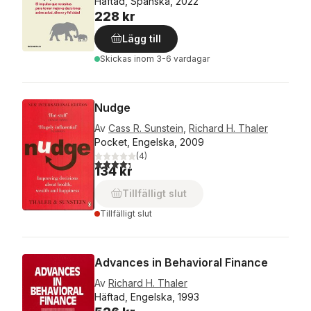
Häftad, Spanska, 2022
228 kr
Lägg till
Skickas
inom 3-6 vardagar
Nudge
Av
Cass R. Sunstein
,
Richard H. Thaler
Pocket, Engelska, 2009
(
4
)
4,3
utav 5 stjärnor. Totalt antal röster:
134 kr
Tillfälligt slut
Tillfälligt slut
Advances in Behavioral Finance
Av
Richard H. Thaler
Häftad, Engelska, 1993