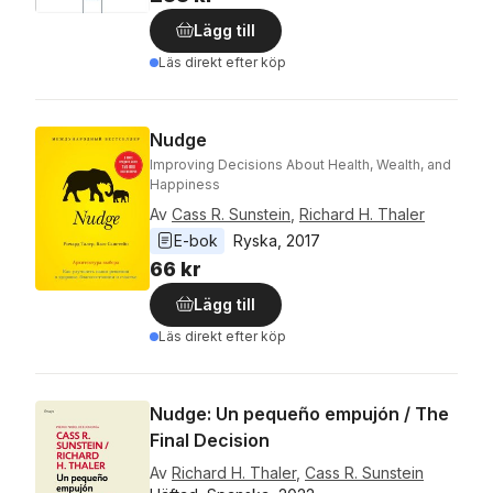
Lägg till
Läs direkt efter köp
Nudge
Improving Decisions About Health, Wealth, and
Happiness
Av
Cass R. Sunstein
,
Richard H. Thaler
E-bok
Ryska
, 
2017
66 kr
Lägg till
Läs direkt efter köp
Nudge: Un pequeño empujón / The
Final Decision
Av
Richard H. Thaler
,
Cass R. Sunstein