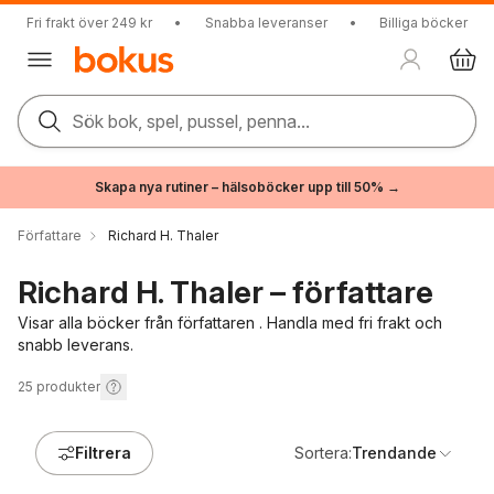
Fri frakt över 249 kr
•
Snabba leveranser
•
Billiga böcker
Sök bok, spel, pussel, penna...
Skapa nya rutiner – hälsoböcker upp till 50% →
Författare
Richard H. Thaler
Richard H. Thaler – författare
Visar alla böcker från författaren . Handla med fri frakt och
snabb leverans.
25
produkter
Filtrera
Sortera:
Trendande