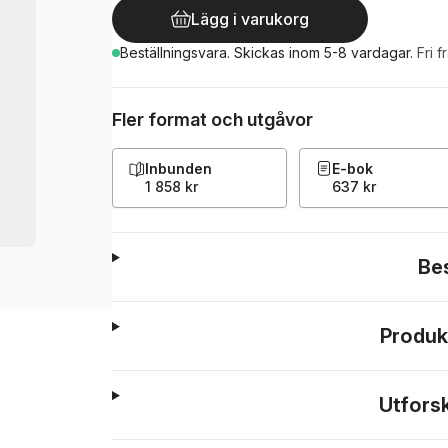
Lägg i varukorg
Beställningsvara.
Skickas
inom 5-8 vardagar
.
Fri f
Fler format och utgåvor
Inbunden
E-bok
1 858 kr
637 kr
Be
Produk
Utfors