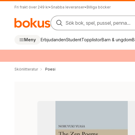
Fri frakt över 249 kr
•
Snabba leveranser
•
Billiga böcker
Sök bok, spel, pussel, penna...
Meny
Erbjudanden
Student
Topplistor
Barn & ungdom
B
Skönlitteratur
Poesi