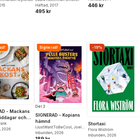
446 kr
2015
Häftad
, 2017
495 kr
ad!
Signerad!
-19%
Del 2
AD - Mackans
SIGNERAD - Kopians
Middagar och
hämnd
r
rank
Stortaxi
IJustWantToBeCool
,
Joel
, 2026
Flora Wiström
Adolphson
Inbunden
, 2026
,
Emil Ejdemo
Inbunden
, 2026
189 kr
Beer
,
Victor Beer