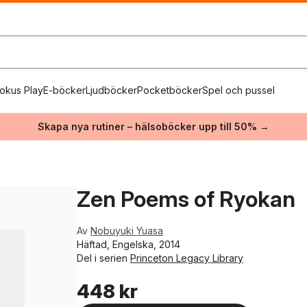
okus Play
E-böcker
Ljudböcker
Pocketböcker
Spel och pussel
Skapa nya rutiner – hälsoböcker upp till 50% →
Zen Poems of Ryokan
Av
Nobuyuki Yuasa
Häftad, Engelska, 2014
Del i serien
Princeton Legacy Library
448 kr