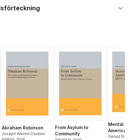
lsförteckning
Mental Illness
From Asylum to
Abraham Robinson
American Soci
Community
Joseph Warren Dauben
1875-1940
Gerald N. Grob
Häftad
, 2014
Gerald N. Grob