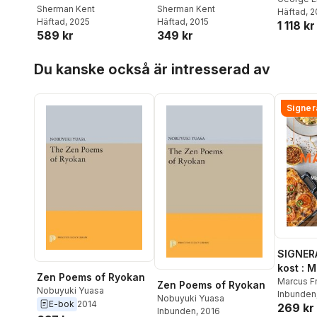
Policy
Sherman Kent
Policy
Sherman Kent
Häftad
, 
Häftad
, 2025
Häftad
, 2015
1 118 kr
589 kr
349 kr
Hoppa över listan
Du kanske också är intresserad av
Signer
SIGNER
kost : 
Zen Poems of Ryokan
matlådo
Marcus F
Zen Poems of Ryokan
Nobuyuki Yuasa
Inbunden
Nobuyuki Yuasa
E-bok
2014
269 kr
Inbunden
, 2016