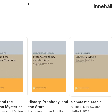
Innehål
 and the
History, Prophecy, and
Scholastic Magic
ian Mysteries
the Stars
Michael Dov Swartz
Häftad
, 2014
Emmanuel Mylonas
Laura Ackerman Smoller