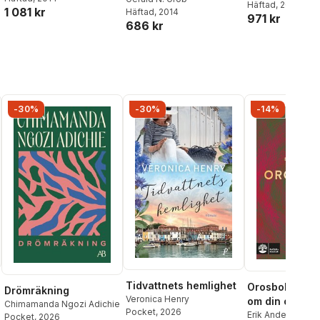
Häftad
, 2019
1 081 kr
Häftad
, 2014
971 kr
686 kr
-30%
-30%
-14%
Tidvattnets hemlighet
Orosboken : t
Drömräkning
Veronica Henry
om din oro i f
Chimamanda Ngozi Adichie
Pocket
, 2026
Erik Andersson
,
T
Pocket
, 2026