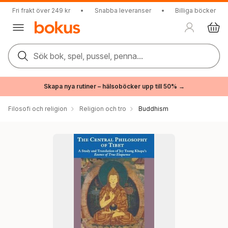
Fri frakt över 249 kr
•
Snabba leveranser
•
Billiga böcker
Sök bok, spel, pussel, penna...
Skapa nya rutiner – hälsoböcker upp till 50% →
Filosofi och religion
Religion och tro
Buddhism