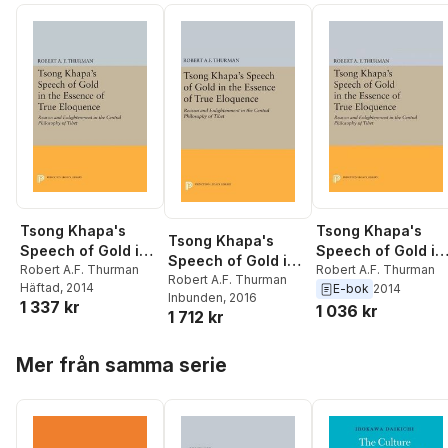
Tsong Khapa's
Tsong Khapa's
Tsong Khapa's
Speech of Gold in
Speech of Gold in
Speech of Gold in
the Essence of
Robert A.F. Thurman
the Essence of
Robert A.F. Thurman
the Essence of
Robert A.F. Thurman
Häftad
, 2014
E-bok
2014
True Eloquence
True Eloquence
Inbunden
, 2016
True Eloquence
1 337 kr
1 036 kr
1 712 kr
Hoppa över listan
Mer från samma serie