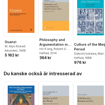
Philosophy and
Guanzi
Culture of the Meij
Argumentation in
W. Allyn Rickett
Period
Third-Century
His K'ang
,
Robert G.
Inbunden
, 1998
Henricks
Häftad
, 2014
Daikichi Irokawa
,
Mari
China
5 162 kr
364 kr
B. Jansen
Häftad
, 1988
976 kr
Hoppa över listan
Du kanske också är intresserad av