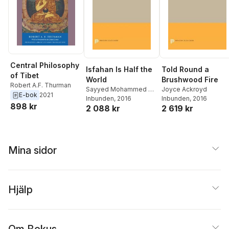
Central Philosophy
Isfahan Is Half the
Told Round a
of Tibet
World
Brushwood Fire
Robert A.F. Thurman
Sayyed Mohammed Ali
Joyce Ackroyd
E-bok
2021
Jamalzadeh
Inbunden
, 2016
,
W. Heston
Inbunden
, 2016
898 kr
2 088 kr
2 619 kr
Mina sidor
Hjälp