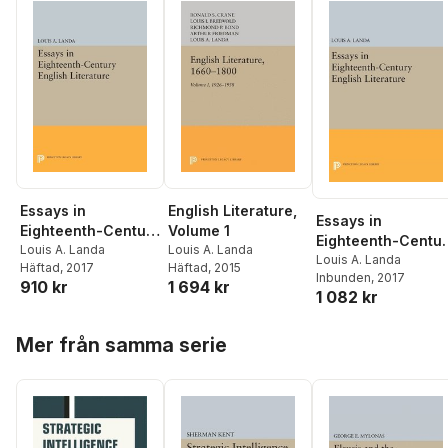
Essays in
English Literature,
Essays in
Eighteenth-Century
Volume 1
Eighteenth-Centu
English Literature
Louis A. Landa
Louis A. Landa
English Literature
Louis A. Landa
Häftad
, 2017
Häftad
, 2015
Inbunden
, 2017
910 kr
1 694 kr
1 082 kr
Hoppa över listan
Mer från samma serie