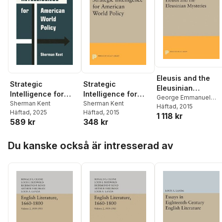
Eleusis and the
Strategic
Strategic
Eleusinian
Intelligence for
Intelligence for
Mysteries
George Emmanuel
American World
Sherman Kent
American World
Sherman Kent
Mylonas
Häftad
, 2015
Häftad
, 2025
Häftad
, 2015
Policy
Policy
1 118 kr
589 kr
348 kr
Hoppa över listan
Du kanske också är intresserad av