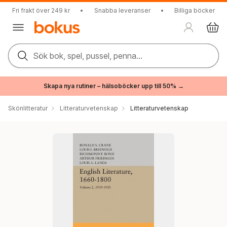
Fri frakt över 249 kr
•
Snabba leveranser
•
Billiga böcker
Sök bok, spel, pussel, penna...
Skapa nya rutiner – hälsoböcker upp till 50% →
Skönlitteratur
Litteraturvetenskap
Litteraturvetenskap