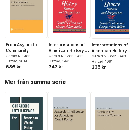
From Asylum to
Interpretations of
Interpretations of
Community
American History,
American History,
Gerald N. Grob
6th ed, vol. 1
Gerald N. Grob
,
Gerald
6th Ed, Vol. 2
Gerald N. Grob
,
Gerald
Häftad
, 2014
N. Grob
Häftad
, 1991
,
George Athan
N. Grob
Häftad
, 1991
,
George Athan
686 kr
247 kr
Billias
235 kr
Billias
Hoppa över listan
Mer från samma serie