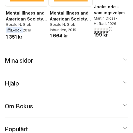
Jacks öde -
samlingsvolym
Mental Illness and
Mental Illness and
Martin Olczak
American Society,
American Society,
Häftad
, 2026
1875-1940
Gerald N. Grob
1875-1940
Gerald N. Grob
(
1
)
Inbunden
, 2019
E-bok
2019
5,0
utav 5 stjärnor. Tota
199 kr
1 664 kr
1 351 kr
Mina sidor
Hjälp
Om Bokus
Populärt