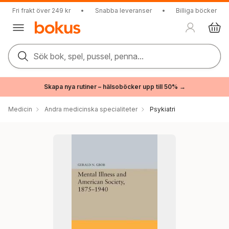
Fri frakt över 249 kr
•
Snabba leveranser
•
Billiga böcker
Sök bok, spel, pussel, penna...
Skapa nya rutiner – hälsoböcker upp till 50% →
Medicin
Andra medicinska specialiteter
Psykiatri