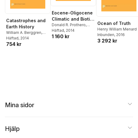
Eocene-Oligocene
Climatic and Biotic
Catastrophes and
Ocean of Truth
Evolution
Donald R. Prothero
,
Earth History
Henry William Menard
William A. Berggren
Häftad
, 2014
William A. Berggren
,
Inbunden
, 2016
1 160 kr
John A. Van Couvering
Häftad
, 2014
3 292 kr
754 kr
Mina sidor
Hjälp