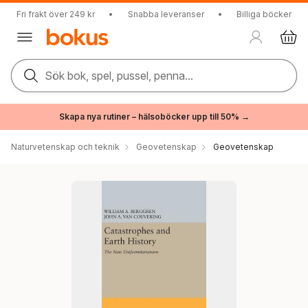
Fri frakt över 249 kr
•
Snabba leveranser
•
Billiga böcker
Sök bok, spel, pussel, penna...
Skapa nya rutiner – hälsoböcker upp till 50% →
Naturvetenskap och teknik
Geovetenskap
Geovetenskap