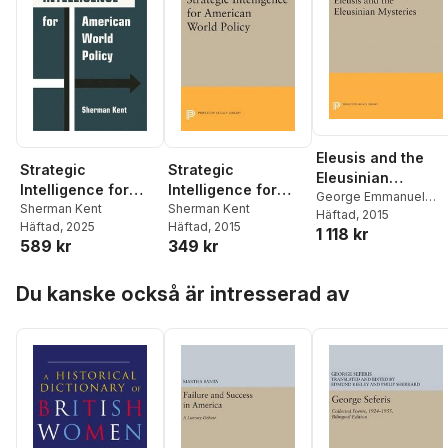
Eleusis and the
Strategic
Strategic
Eleusinian
Intelligence for
Intelligence for
Mysteries
George Emmanuel
American World
Sherman Kent
American World
Sherman Kent
Mylonas
Häftad
, 2015
Häftad
, 2025
Häftad
, 2015
Policy
Policy
1 118 kr
589 kr
349 kr
Hoppa över listan
Du kanske också är intresserad av