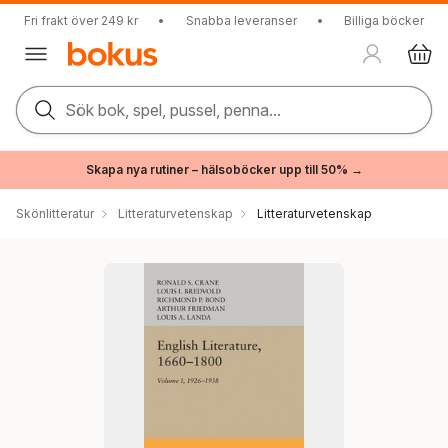
Fri frakt över 249 kr
•
Snabba leveranser
•
Billiga böcker
Sök bok, spel, pussel, penna...
Skapa nya rutiner – hälsoböcker upp till 50% →
Skönlitteratur
Litteraturvetenskap
Litteraturvetenskap