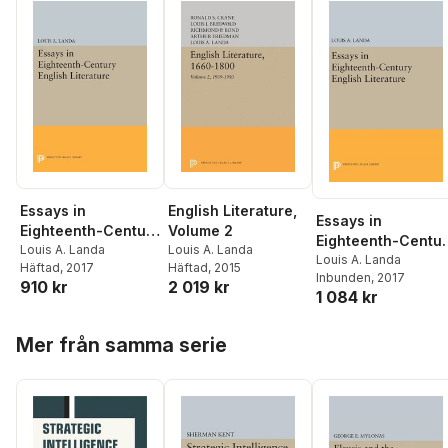
Essays in
English Literature,
Essays in
Eighteenth-Century
Volume 2
Eighteenth-Centu
English Literature
Louis A. Landa
Louis A. Landa
English Literature
Louis A. Landa
Häftad
, 2017
Häftad
, 2015
Inbunden
, 2017
910 kr
2 019 kr
1 084 kr
Hoppa över listan
Mer från samma serie