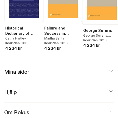
Historical
Failure and
George Seferis
Dictionary of
Success in
George Seferis
,
British Women
Cathy Hartley
America
Martha Banta
Edmund Keeley
Inbunden
, 2016
Inbunden
, 2003
Inbunden
, 2016
4 234 kr
4 234 kr
4 234 kr
Mina sidor
Hjälp
Om Bokus