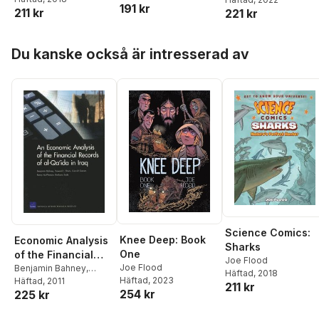
191 kr
211 kr
221 kr
Hoppa över listan
Du kanske också är intresserad av
Science Comics:
Knee Deep: Book
Economic Analysis
Sharks
One
of the Financial
Joe Flood
Joe Flood
Records of Al-
Benjamin Bahney
,
Häftad
, 2018
Häftad
, 2023
Howard J. Shatz
Häftad
, 2011
,
Carroll
Qa'ida in Iraq
211 kr
254 kr
225 kr
Ganier
,
Renny
McPherson
,
Barbara