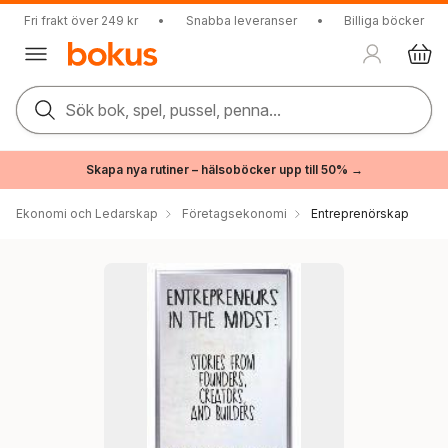
Fri frakt över 249 kr
•
Snabba leveranser
•
Billiga böcker
Sök bok, spel, pussel, penna...
Skapa nya rutiner – hälsoböcker upp till 50% →
Ekonomi och Ledarskap
Företagsekonomi
Entreprenörskap