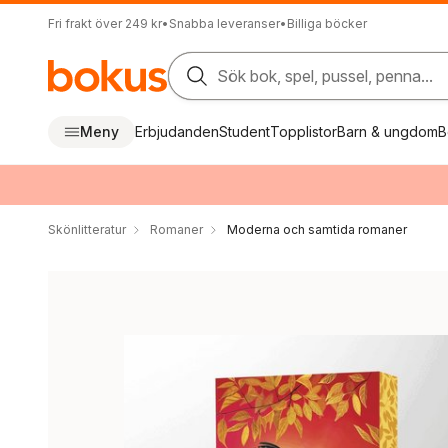
Fri frakt över 249 kr
•
Snabba leveranser
•
Billiga böcker
Sök bok, spel, pussel, penna...
Meny
Erbjudanden
Student
Topplistor
Barn & ungdom
B
Skönlitteratur
Romaner
Moderna och samtida romaner