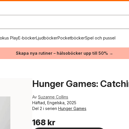
okus Play
E-böcker
Ljudböcker
Pocketböcker
Spel och pussel
Skapa nya rutiner – hälsoböcker upp till 50% →
Hunger Games: Catchin
Av
Suzanne Collins
Häftad, Engelska, 2025
Del 2 i serien
Hunger Games
168 kr