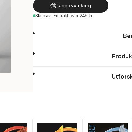
Lägg i varukorg
Skickas
.
Fri frakt över 249 kr.
Be
Produk
Utfors