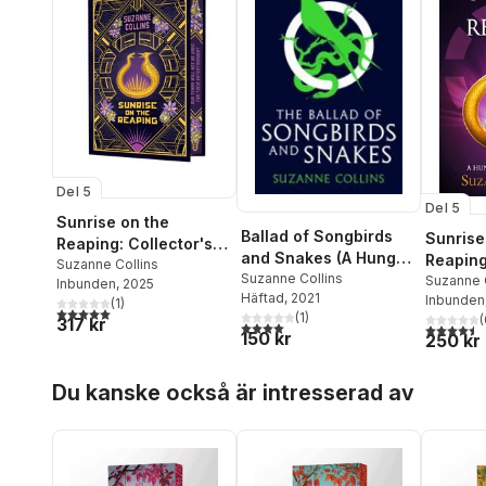
Del 5
Del 5
Sunrise on the
Ballad of Songbirds
Sunrise
Reaping: Collector's
and Snakes (A Hunger
Reapin
Edition (A Hunger
Suzanne Collins
Games Novel)
Suzanne Collins
Suzanne 
Inbunden
, 2025
Games Novel)
Häftad
, 2021
Inbunden
(
1
)
5,0
utav 5 stjärnor. Totalt antal röster:
(
1
)
(
317 kr
4,0
utav 5 stjärnor. Totalt antal röster:
4,5
utav 5 
150 kr
250 kr
Hoppa över listan
Du kanske också är intresserad av