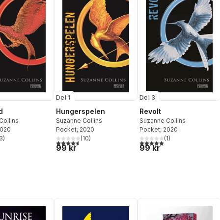
Del 1
Del 3
d
Hungerspelen
Revolt
Collins
Suzanne Collins
Suzanne Collins
2020
Pocket
, 2020
Pocket
, 2020
3
)
(
10
)
(
1
)
stjärnor. Totalt antal röster:
4,6
utav 5 stjärnor. Totalt antal röster:
5,0
utav 5 stjärnor. Totalt ant
99 kr
99 kr