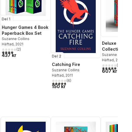
Del 1
Hunger Games 4 Book
Paperback Box Set
Suzanne Collins
Deluxe Hunge
Häftad
, 2021
Collection (4 
(
2
)
4,0
utav 5 stjärnor. Totalt antal röster:
437 kr
Suzanne Collins
Del 2
Häftad
, 2025
Catching Fire
(
1
)
5,0
utav 5 stjärnor.
Suzanne Collins
607 kr
Häftad
, 2011
(
6
)
4,8
utav 5 stjärnor. Totalt antal röster:
150 kr