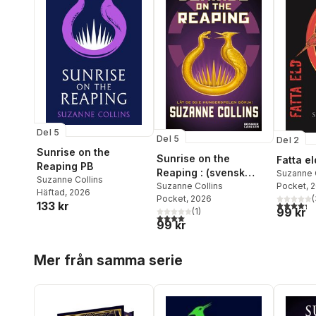
Del 5
Del 5
Del 2
Sunrise on the
Sunrise on the
Fatta el
Reaping PB
Reaping : (svensk
Suzanne 
Suzanne Collins
utgåva)
Suzanne Collins
Pocket
, 
Häftad
, 2026
Pocket
, 2026
(
133 kr
4,3
utav 5 
99 kr
(
1
)
4,0
utav 5 stjärnor. Totalt antal röster:
99 kr
Hoppa över listan
Mer från samma serie