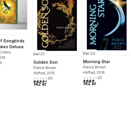
of Songbirds
akes Deluxe
Collins
Del 22
Del 21
2025
Morning Star
Golden Son
1
)
stjärnor. Totalt antal röster:
Pierce Brown
Pierce Brown
Häftad
, 2016
Häftad
, 2015
(
2
)
(
6
)
4,0
utav 5 stjärnor. Totalt ant
4,5
utav 5 stjärnor. Totalt antal röster:
142 kr
142 kr