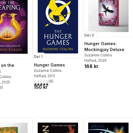
Del 3
Hunger Games:
Mockingjay Deluxe
Suzanne Collins
Del 1
Häftad
, 2025
Hunger Games
 on the
168 kr
Suzanne Collins
g
Häftad
, 2011
Collins
(
9
)
, 2025
5,0
utav 5 stjärnor. Totalt antal röster:
150 kr
6
)
stjärnor. Totalt antal röster: