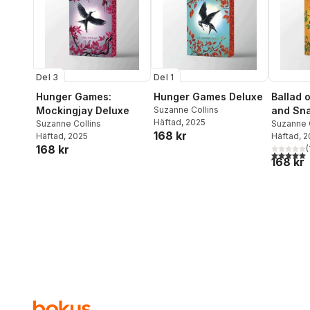
Del 3
Del 1
Hunger Games:
Hunger Games Deluxe
Ballad 
Mockingjay Deluxe
Suzanne Collins
and Sn
Häftad
, 2025
Suzanne Collins
Suzanne 
168 kr
Häftad
, 2025
Häftad
, 
168 kr
(
5,0
utav 5 
168 kr