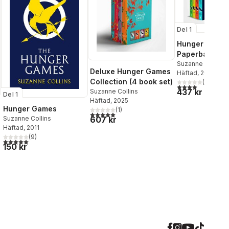
Del 1
Hunger Games
Paperback Bo
Suzanne Collins
Deluxe Hunger Games
Häftad
, 2021
Collection (4 book set)
(
2
)
4,0
utav 5 stjärnor
437 kr
Suzanne Collins
Del 1
Häftad
, 2025
Hunger Games
(
1
)
5,0
utav 5 stjärnor. Totalt antal röster:
Suzanne Collins
607 kr
Häftad
, 2011
(
9
)
al röster:
5,0
utav 5 stjärnor. Totalt antal röster:
150 kr