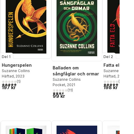
Del 1
Del 2
Hungerspelen
Fatta eld
Balladen om
Suzanne Collins
Suzanne Collins
sångfåglar och ormar
Häftad
, 2023
Häftad
, 2023
Suzanne Collins
(
1
)
(
1
)
5,0
utav 5 stjärnor. Totalt antal röster:
5,0
utav 5 stjärnor.
Pocket
, 2021
al röster:
197 kr
198 kr
(
11
)
3,6
utav 5 stjärnor. Totalt antal röster:
99 kr