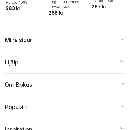
Häftad
, 1995
Jürgen Habermas
Moen
Häftad
, 1995
symposium om
287 kr
Häftad
, 1995
283 kr
1600-talets
256 kr
Sverige
Mina sidor
Hjälp
Om Bokus
Populärt
Inspiration