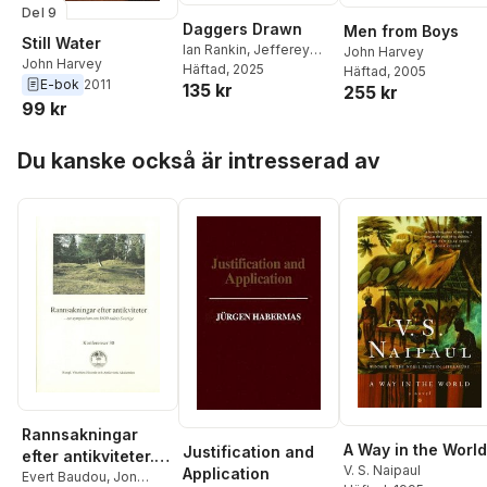
Del 9
Daggers Drawn
Men from Boys
Still Water
Ian Rankin
,
Jefferey
John Harvey
John Harvey
Deaver
Häftad
, 2025
,
John Connolly
,
Häftad
, 2005
E-bok
2011
135 kr
John Harvey
,
Maxim
255 kr
99 kr
Jakubowski
Hoppa över listan
Du kanske också är intresserad av
Rannsakningar
A Way in the World
Justification and
efter antikviteter.
V. S. Naipaul
Application
Ett symposium : Ett
Evert Baudou
,
Jon