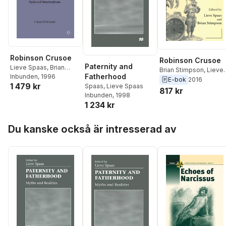
Robinson Crusoe
Robinson Crusoe
Paternity and
Lieve Spaas
,
Brian
Brian Stimpson
,
Lieve
Fatherhood
Stimpson
Inbunden
, 1996
Spaas
E-bok
2016
1 479 kr
Spaas
,
Lieve Spaas
817 kr
Inbunden
, 1998
1 234 kr
Hoppa över listan
Du kanske också är intresserad av