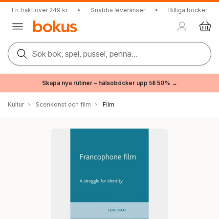
Fri frakt över 249 kr
•
Snabba leveranser
•
Billiga böcker
Sök bok, spel, pussel, penna...
Skapa nya rutiner – hälsoböcker upp till 50% →
Kultur
Scenkonst och film
Film