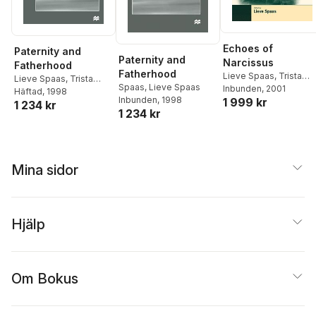
Echoes of
Paternity and
Paternity and
Narcissus
Fatherhood
Fatherhood
Lieve Spaas
,
Trista
Lieve Spaas
,
Trista
Spaas
,
Lieve Spaas
Selous
Inbunden
, 2001
Selous
Häftad
, 1998
Inbunden
, 1998
1 999 kr
1 234 kr
1 234 kr
Mina sidor
Hjälp
Om Bokus