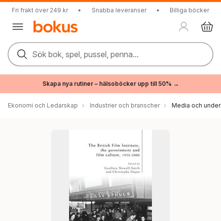
Fri frakt över 249 kr
•
Snabba leveranser
•
Billiga böcker
Sök bok, spel, pussel, penna...
Skapa nya rutiner – hälsoböcker upp till 50% →
Ekonomi och Ledarskap
Industrier och branscher
Media och under