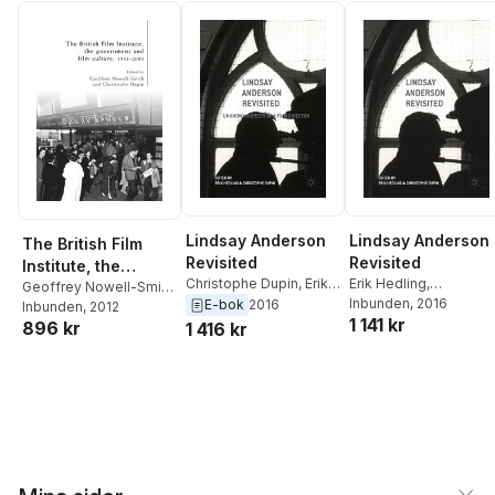
Lindsay Anderson
Lindsay Anderson
The British Film
Revisited
Revisited
Institute, the
Christophe Dupin
,
Erik
Erik Hedling
,
Government and
Geoffrey Nowell-Smith
,
Hedling
Christophe Dupin
Inbunden
, 2016
E-bok
2016
Christophe Dupin
Inbunden
, 2012
Film Culture, 1933–
1 141 kr
896 kr
1 416 kr
2000