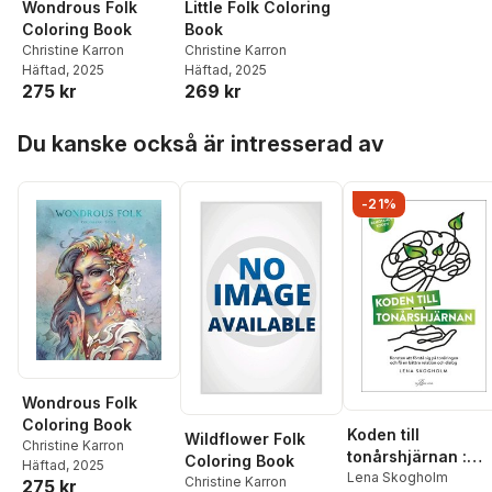
Wondrous Folk
Little Folk Coloring
Coloring Book
Book
Christine Karron
Christine Karron
Häftad
, 2025
Häftad
, 2025
275 kr
269 kr
Hoppa över listan
Du kanske också är intresserad av
-21%
Wondrous Folk
Coloring Book
Koden till
Wildflower Folk
Christine Karron
tonårshjärnan :
Coloring Book
Häftad
, 2025
konsten att förstå
Lena Skogholm
Christine Karron
275 kr