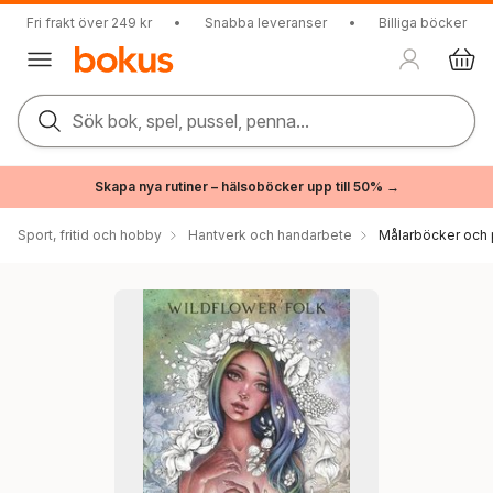
Fri frakt över 249 kr
•
Snabba leveranser
•
Billiga böcker
Sök bok, spel, pussel, penna...
Skapa nya rutiner – hälsoböcker upp till 50% →
Sport, fritid och hobby
Hantverk och handarbete
Målarböcker och 