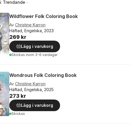
å:
Trendande
Wildflower Folk Coloring Book
Av
Christine Karron
Häftad, Engelska, 2023
269 kr
Lägg i varukorg
Skickas
inom 3-6 vardagar
Wondrous Folk Coloring Book
Av
Christine Karron
Häftad, Engelska, 2025
273 kr
Lägg i varukorg
Skickas