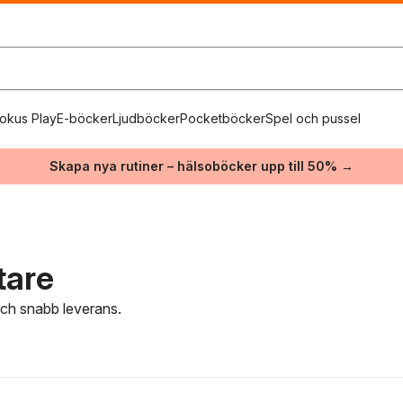
okus Play
E-böcker
Ljudböcker
Pocketböcker
Spel och pussel
Skapa nya rutiner – hälsoböcker upp till 50% →
tare
 och snabb leverans.