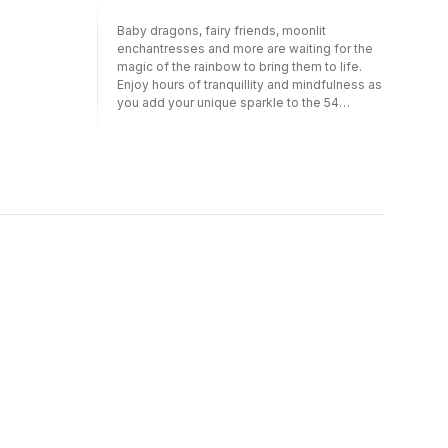
Baby dragons, fairy friends, moonlit
enchantresses and more are waiting for the
magic of the rainbow to bring them to life.
Enjoy hours of tranquillity and mindfulness as
you add your unique sparkle to the 54
scenes of this deluxe colouring book. With
lush ivory paper and single-sided colouring
pages, this whimsical collection is a delight
for pencils, markers, watercolours or
anything else you wish. The line drawings
balance open spaces with intricate detail and
feature a delicate grayscale to guide your
composition and add a sense of depth to
your creations for relaxing and satisfying
results. Alongside Christine Karron's most
beloved artworks, this glorious volume
includes four exclusive images created
especially for your adventures with the
Wildflower Folk! 150gsm ivory paper