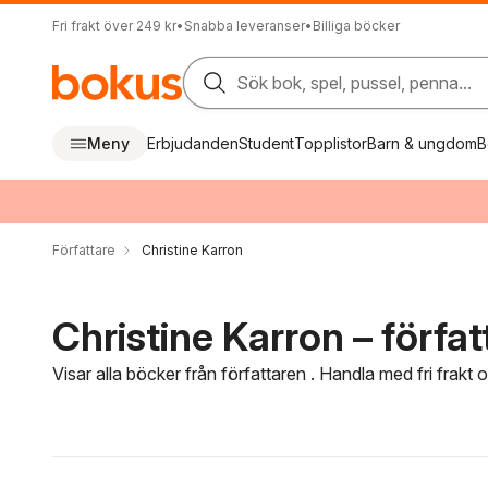
Fri frakt över 249 kr
•
Snabba leveranser
•
Billiga böcker
Sök bok, spel, pussel, penna...
Meny
Erbjudanden
Student
Topplistor
Barn & ungdom
B
Författare
Christine Karron
Christine Karron – förfat
Visar alla böcker från författaren . Handla med fri frakt
Hoppa över filtreringsmeny