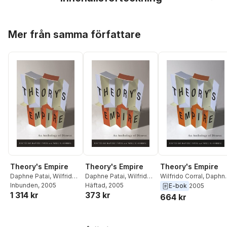
Hoppa över listan
Mer från samma författare
Theory's Empire
Theory's Empire
Theory's Empire
Daphne Patai
,
Wilfrido
Daphne Patai
,
Wilfrido
Wilfrido Corral
,
Daphn
Corral
Inbunden
, 2005
Corral
Häftad
, 2005
Patai
E-bok
2005
1 314 kr
373 kr
664 kr
Hoppa över listan