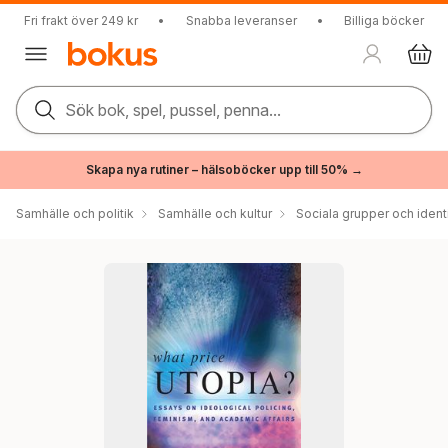
Fri frakt över 249 kr
•
Snabba leveranser
•
Billiga böcker
Sök bok, spel, pussel, penna...
Skapa nya rutiner – hälsoböcker upp till 50% →
Samhälle och politik
Samhälle och kultur
Sociala grupper och ident