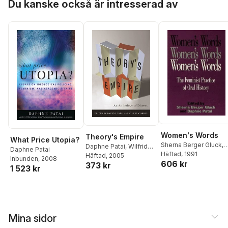
Du kanske också är intresserad av
Women's Words
Theory's Empire
What Price Utopia?
Sherna Berger Gluck
,
Daphne Patai
,
Wilfrido
Daphne Patai
Daphne Patai
Häftad
, 1991
Corral
Häftad
, 2005
Inbunden
, 2008
606 kr
373 kr
1 523 kr
Mina sidor