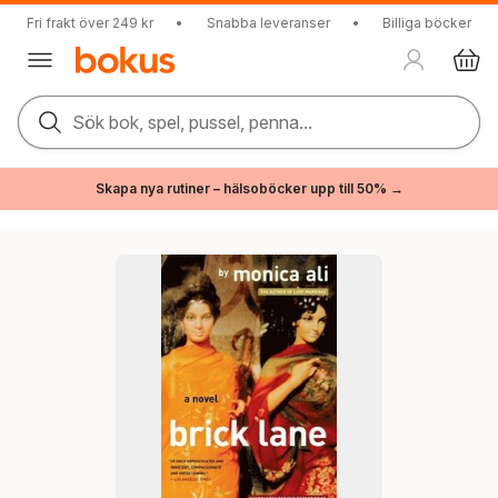
Fri frakt över 249 kr
•
Snabba leveranser
•
Billiga böcker
Sök bok, spel, pussel, penna...
Skapa nya rutiner – hälsoböcker upp till 50% →