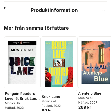
Produktinformation
Hoppa över listan
Mer från samma författare
Alentejo Blue
Penguin Readers
Brick Lane
Monica Ali
Level 6: Brick Lane
Monica Ali
Häftad
, 2007
(ELT Graded
Monica Ali
Pocket
, 2022
269 kr
Häftad
, 2023
Reader)
90 kr