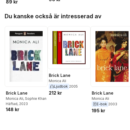
89 kr
Hoppa över listan
Du kanske också är intresserad av
Brick Lane
Monica Ali
Ljudbok
2005
212 kr
Brick Lane
Brick Lane
Monica Ali
Monica Ali
,
Sophie Khan
Häftad
, 2023
E-bok
2003
148 kr
195 kr