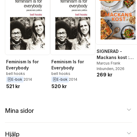
SIGNERAD -
Mackans kost :
Feminism Is for
Feminism Is for
Middagar och
Marcus Frank
Everybody
Everybody
Inbunden
, 2026
matlådor
bell hooks
bell hooks
269 kr
E-bok
2014
E-bok
2014
521 kr
520 kr
Mina sidor
Hjälp