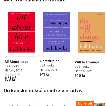
Communion
All About Love
Will to Change
bell hooks
bell hooks
bell hooks
Häftad
, 2016
Häftad
, 2016
Häftad
, 2025
141 kr
(
7
)
145 kr
4,6
utav 5 stjärnor. Totalt antal röster:
153 kr
Hoppa över listan
Du kanske också är intresserad av
Signerad!