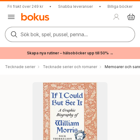
Fri frakt över 249 kr
•
Snabba leveranser
•
Billiga böcker
Sök bok, spel, pussel, penna...
Skapa nya rutiner – hälsoböcker upp till 50% →
Tecknade serier
Tecknade serier och romaner
Memoarer och sann