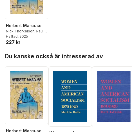
Herbert Marcuse
Nick Thorkelson
,
Paul
Buhle
Häftad
,
Andrew T.
, 2025
227 kr
Lamas
Hoppa över listan
Du kanske också är intresserad av
Herbert Marcuse