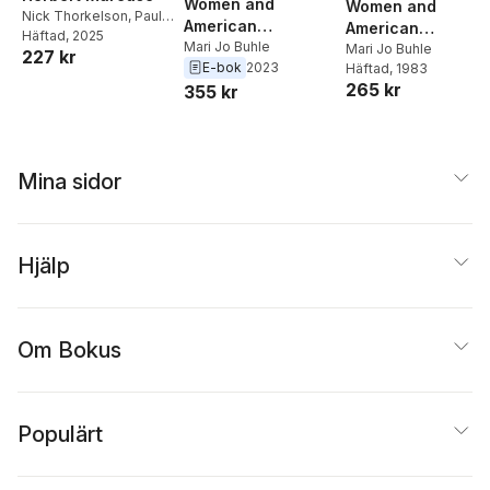
Women and
Women and
Nick Thorkelson
,
Paul
American
American
Buhle
Häftad
,
Andrew T.
, 2025
Socialism, 1870-
Mari Jo Buhle
Socialism, 1870-
Mari Jo Buhle
227 kr
Lamas
E-bok
2023
1920
Häftad
, 1983
1920
265 kr
355 kr
Mina sidor
Hjälp
Om Bokus
Populärt