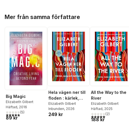
Hoppa över listan
Mer från samma författare
Hela vägen ner till
All the Way to the
Big Magic
floden : kärlek,
River
Elizabeth Gilbert
sorg och befrielse
Elizabeth Gilbert
Elizabeth Gilbert
Häftad
, 2016
Inbunden
, 2026
Häftad
, 2025
(
5
)
249 kr
(
2
)
4,8
utav 5 stjärnor. Totalt antal röster:
5,0
utav 5 stjärnor. Tota
89 kr
188 kr