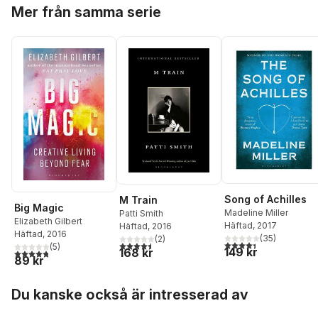
Hoppa över listan
Mer från samma serie
Song of Achilles
M Train
Big Magic
Madeline Miller
Patti Smith
Elizabeth Gilbert
Häftad
, 2017
Häftad
, 2016
Häftad
, 2016
(
35
)
(
2
)
4,4
utav 5 stjärnor. Tota
4,5
utav 5 stjärnor. Totalt antal röster:
(
5
)
149 kr
168 kr
4,8
utav 5 stjärnor. Totalt antal röster:
89 kr
Hoppa över listan
Du kanske också är intresserad av