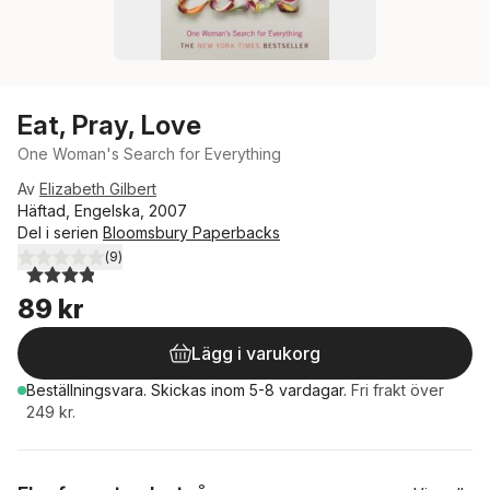
Eat, Pray, Love
One Woman's Search for Everything
Av
Elizabeth Gilbert
Häftad, Engelska, 2007
Del i serien
Bloomsbury Paperbacks
(
9
)
3,9
utav 5 stjärnor. Totalt antal röster:
89 kr
Lägg i varukorg
Beställningsvara.
Skickas
inom 5-8 vardagar
.
Fri frakt över
249 kr.