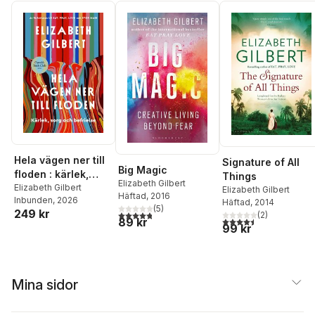
Hela vägen ner till
Signature of All
Big Magic
floden : kärlek,
Things
Elizabeth Gilbert
sorg och befrielse
Elizabeth Gilbert
Elizabeth Gilbert
Häftad
, 2016
Inbunden
, 2026
Häftad
, 2014
(
5
)
249 kr
4,8
utav 5 stjärnor. Totalt antal röster:
(
2
)
4,5
utav 5 stjärnor. Tota
89 kr
99 kr
Mina sidor