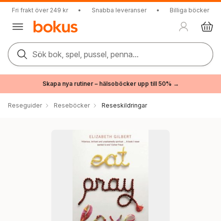
Fri frakt över 249 kr
•
Snabba leveranser
•
Billiga böcker
Sök bok, spel, pussel, penna...
Skapa nya rutiner – hälsoböcker upp till 50% →
Reseguider
Reseböcker
Reseskildringar