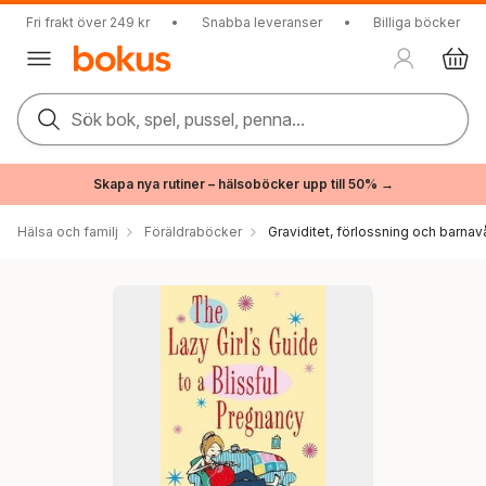
Fri frakt över 249 kr
•
Snabba leveranser
•
Billiga böcker
Sök bok, spel, pussel, penna...
Skapa nya rutiner – hälsoböcker upp till 50% →
Hälsa och familj
Föräldraböcker
Graviditet, förlossning och barnav