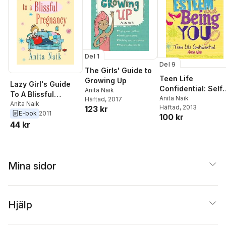
Del 1
Del 9
The Girls' Guide to
Teen Life
Growing Up
Lazy Girl's Guide
Confidential: Self-
Anita Naik
To A Blissful
Esteem and Being
Anita Naik
Häftad
, 2017
Pregnancy
Anita Naik
Häftad
, 2013
123 kr
YOU
E-bok
2011
100 kr
44 kr
Mina sidor
Hjälp