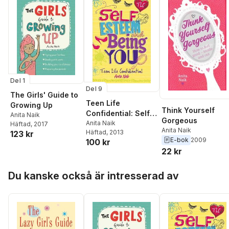
Del 1
Del 9
The Girls' Guide to
Teen Life
Growing Up
Think Yourself
Confidential: Self-
Anita Naik
Gorgeous
Esteem and Being
Anita Naik
Häftad
, 2017
Anita Naik
Häftad
, 2013
123 kr
YOU
E-bok
2009
100 kr
22 kr
Hoppa över listan
Du kanske också är intresserad av