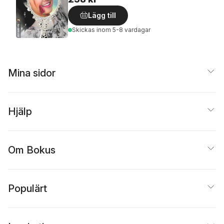
Lägg till
Skickas
inom 5-8 vardagar
Mina sidor
Hjälp
Om Bokus
Populärt