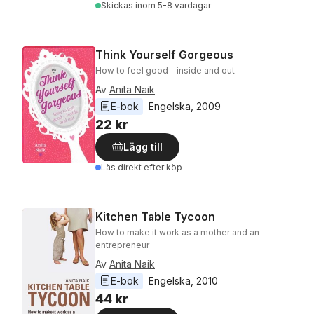
Skickas
inom 5-8 vardagar
Think Yourself Gorgeous
How to feel good - inside and out
Av
Anita Naik
E-bok
Engelska
, 
2009
22 kr
Lägg till
Läs direkt efter köp
Kitchen Table Tycoon
How to make it work as a mother and an
entrepreneur
Av
Anita Naik
E-bok
Engelska
, 
2010
44 kr