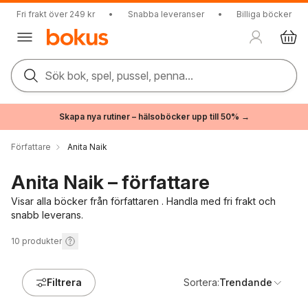
Fri frakt över 249 kr
•
Snabba leveranser
•
Billiga böcker
Sök bok, spel, pussel, penna...
Skapa nya rutiner – hälsoböcker upp till 50% →
Författare
Anita Naik
Anita Naik – författare
Visar alla böcker från författaren . Handla med fri frakt och
snabb leverans.
10
produkter
Filtrera
Sortera:
Trendande