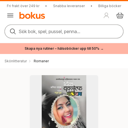
Fri frakt över 249 kr
•
Snabba leveranser
•
Billiga böcker
Sök bok, spel, pussel, penna...
Skapa nya rutiner – hälsoböcker upp till 50% →
Skönlitteratur
Romaner