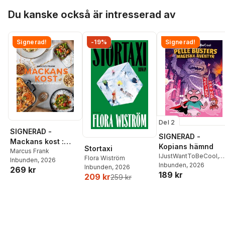
Hoppa över listan
Du kanske också är intresserad av
Signerad!
-19%
Signerad!
Del 2
SIGNERAD -
SIGNERAD -
Mackans kost :
Kopians hämnd
Stortaxi
Middagar och
Marcus Frank
IJustWantToBeCool
,
Flora Wiström
Inbunden
, 2026
matlådor
Joel Adolphson
Inbunden
, 2026
,
Emil
Inbunden
, 2026
269 kr
189 kr
Ejdemo Beer
,
Victor
209 kr
259 kr
Beer