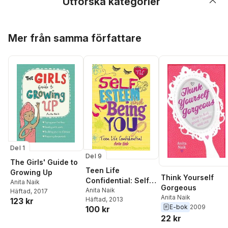
Utforska kategorier
Hoppa över listan
Mer från samma författare
Del 1
Del 9
The Girls' Guide to
Teen Life
Growing Up
Think Yourself
Confidential: Self-
Anita Naik
Gorgeous
Esteem and Being
Anita Naik
Häftad
, 2017
Anita Naik
Häftad
, 2013
123 kr
YOU
E-bok
2009
100 kr
22 kr