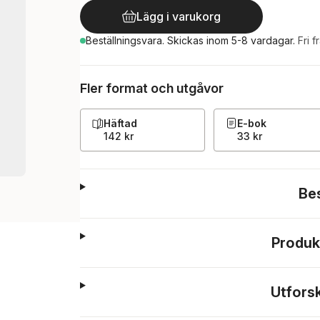
Lägg i varukorg
Beställningsvara.
Skickas
inom 5-8 vardagar
.
Fri f
Fler format och utgåvor
Häftad
E-bok
142 kr
33 kr
Be
Produk
Utfors