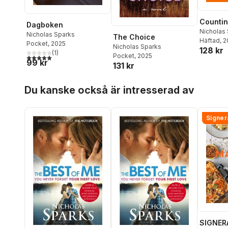
Countin
Dagboken
Nicholas
Nicholas Sparks
The Choice
Häftad
, 
Pocket
, 2025
Nicholas Sparks
128 kr
(
1
)
Pocket
, 2025
5,0
utav 5 stjärnor. Totalt antal röster:
99 kr
131 kr
Hoppa över listan
Du kanske också är intresserad av
Signer
SIGNER