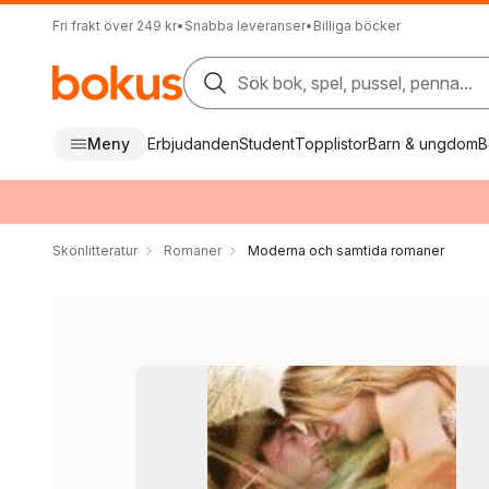
Fri frakt över 249 kr
•
Snabba leveranser
•
Billiga böcker
Sök bok, spel, pussel, penna...
Meny
Erbjudanden
Student
Topplistor
Barn & ungdom
B
Skönlitteratur
Romaner
Moderna och samtida romaner