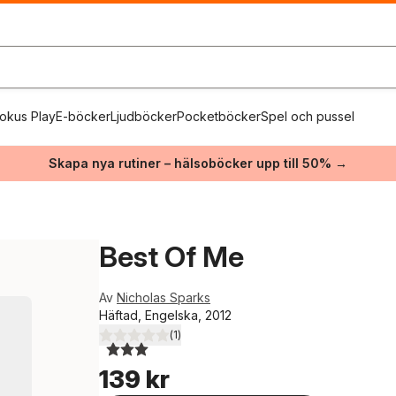
okus Play
E-böcker
Ljudböcker
Pocketböcker
Spel och pussel
Skapa nya rutiner – hälsoböcker upp till 50% →
Best Of Me
Av
Nicholas Sparks
Häftad, Engelska, 2012
(
1
)
3,0
utav 5 stjärnor. Totalt antal röster:
139 kr