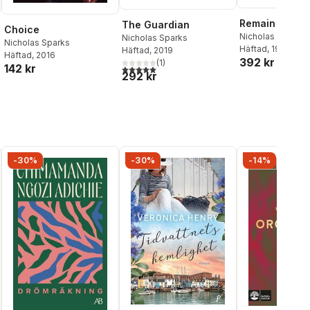
Remain
The Guardian
Choice
Nicholas Sparks
,
Nicholas Sparks
Nicholas Sparks
Shyamalan
Häftad
, 1900
Häftad
, 2019
Häftad
, 2016
392 kr
(
1
)
142 kr
5,0
utav 5 stjärnor. Totalt antal röster:
292 kr
-30%
-30%
-14%