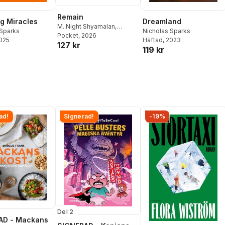
Remain
Dreamland
g Miracles
M. Night Shyamalan
,
Nicholas Sparks
 Sparks
Nicholas Sparks
Pocket
, 2026
Häftad
, 2023
2025
127 kr
119 kr
ad!
Signerad!
-19%
Del 2
AD - Mackans