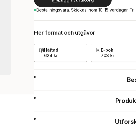
Beställningsvara.
Skickas
inom 10-15 vardagar
.
Fri
Fler format och utgåvor
Häftad
E-bok
624 kr
703 kr
Be
Produk
Utfors