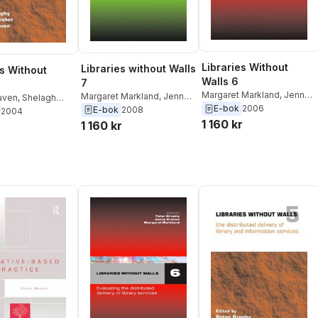
Libraries Without
Libraries without Walls
es Without
Walls 6
7
Margaret Markland
,
Jenny
Margaret Markland
,
Jenny
aven
,
Shelagh
Craven
,
Peter Brophy
E-bok
2006
Craven
,
Peter Brophy
E-bok
2008
ter Brophy
2004
1 160 kr
1 160 kr