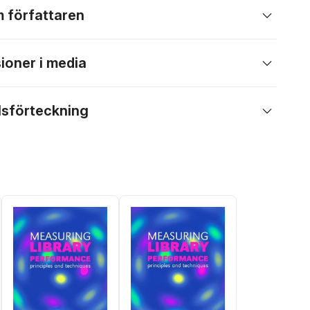
 författaren
ioner i media
lsförteckning