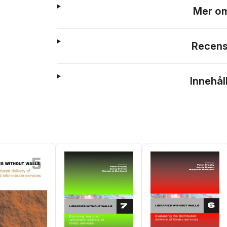
Mer om
Recens
Innehål