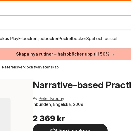
okus Play
E-böcker
Ljudböcker
Pocketböcker
Spel och pussel
Skapa nya rutiner – hälsoböcker upp till 50% →
Referensverk och tvärvetenskap
Narrative-based Pract
Av
Peter Brophy
Inbunden, Engelska, 2009
2 369 kr
Lägg i varukorg