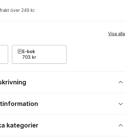
 frakt över 249 kr.
Visa alla
E-bok
703 kr
skrivning
tinformation
ka kategorier