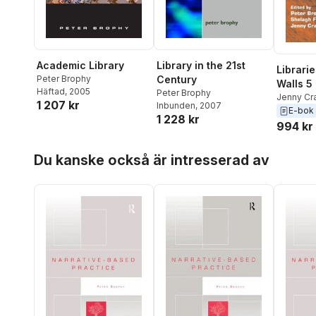
Academic Library
Library in the 21st
Librari
Peter Brophy
Century
Walls 5
Häftad
, 2005
Peter Brophy
Jenny Cr
1 207 kr
Inbunden
, 2007
Fisher
,
Pe
E-bok
1 228 kr
994 kr
Hoppa över listan
Du kanske också är intresserad av