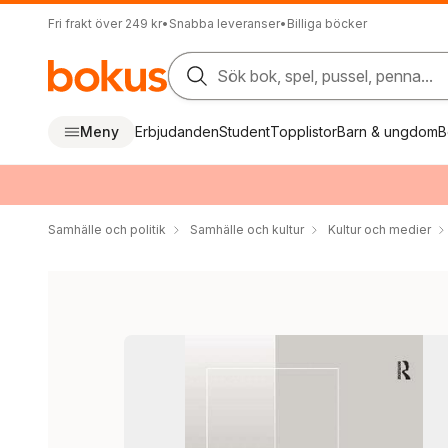
Fri frakt över 249 kr
•
Snabba leveranser
•
Billiga böcker
Sök bok, spel, pussel, penna...
Meny
Erbjudanden
Student
Topplistor
Barn & ungdom
B
Samhälle och politik
Samhälle och kultur
Kultur och medier