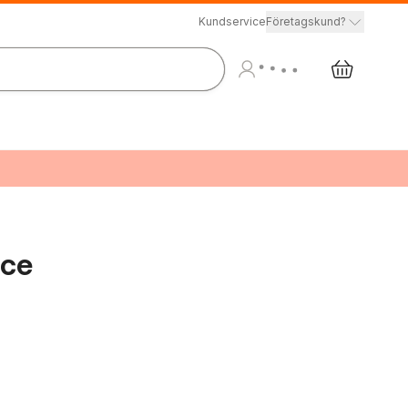
Kundservice
Företagskund?
ice