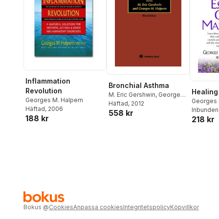
Inflammation
Bronchial Asthma
Revolution
Healing 
M. Eric Gershwin
,
Georges
Georges M. Halpern
Georges 
M. Halpern
Häftad
, 2012
Häftad
, 2006
Inbunden
558 kr
188 kr
218 kr
Bokus
@
Cookies
Anpassa cookies
Integritetspolicy
Köpvillkor