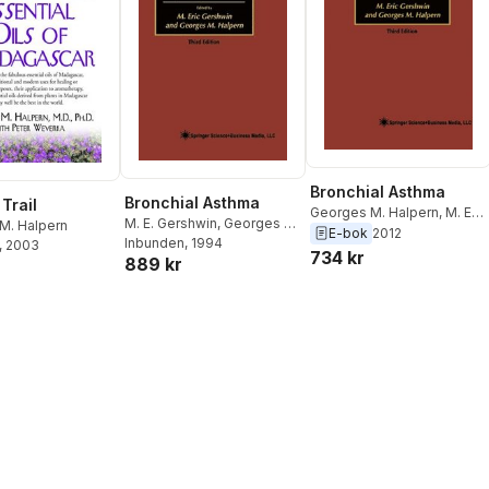
Bronchial Asthma
Bronchial Asthma
Trail
Georges M. Halpern
,
M. Eric
M. E. Gershwin
,
Georges M.
M. Halpern
Gershwin
E-bok
2012
Halpern
Inbunden
, 1994
, 2003
734 kr
889 kr