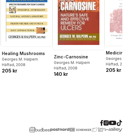
Medicinal Mu
Healing Mushrooms
Zinc-Carnosine
Georges M. Halp
Georges M. Halpern
Georges M. Halpern
Andrew H. Miller
Häftad
, 2002
Häftad
, 2008
Häftad
, 2008
205 kr
205 kr
140 kr