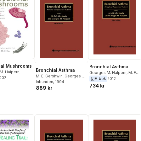
nal Mushrooms
Bronchial Asthma
Bronchial Asthma
M. Halpern
,
Georges M. Halpern
,
M. Eric
M. E. Gershwin
,
Georges M.
 Miller
2002
Gershwin
E-bok
2012
Halpern
Inbunden
, 1994
734 kr
889 kr