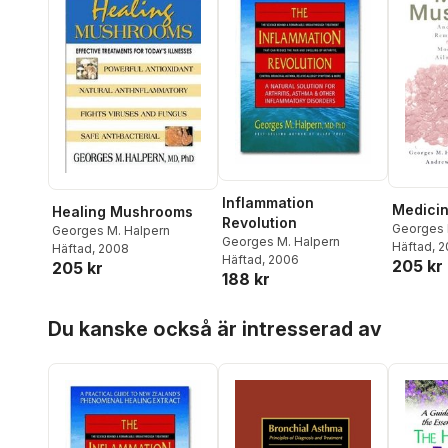
Inflammation
Medici
Healing Mushrooms
Revolution
Georges 
Georges M. Halpern
Georges M. Halpern
Andrew H.
Häftad
, 
Häftad
, 2008
Häftad
, 2006
205 kr
205 kr
188 kr
Hoppa över listan
Du kanske också är intresserad av