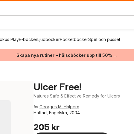
okus Play
E-böcker
Ljudböcker
Pocketböcker
Spel och pussel
Skapa nya rutiner – hälsoböcker upp till 50% →
Ulcer Free!
Natures Safe & Effective Remedy for Ulcers
Av
Georges M. Halpern
Häftad, Engelska, 2004
205 kr