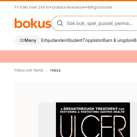
Fri frakt över 249 kr
•
Snabba leveranser
•
Billiga böcker
Sök bok, spel, pussel, penna...
Meny
Erbjudanden
Student
Topplistor
Barn & ungdom
B
Hälsa och familj
Hälsa