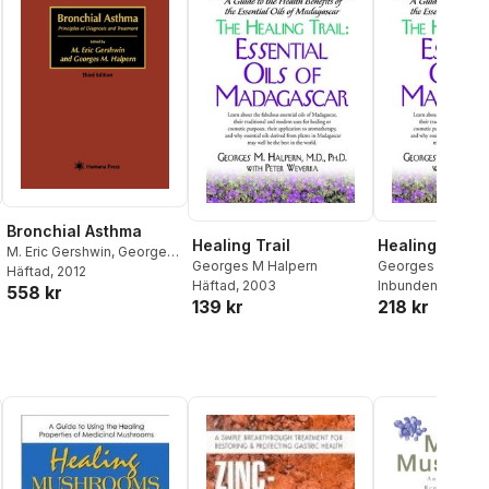
Bronchial Asthma
Healing Trail
Healing Trail
M. Eric Gershwin
,
Georges
Georges M Halpern
Georges M. Halp
M. Halpern
Häftad
, 2012
Häftad
, 2003
Inbunden
, 2003
558 kr
139 kr
218 kr