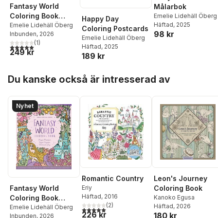
Fantasy World
Målarbok
Coloring Book
Emelie Lidehäll Öberg
Happy Day
Häftad
, 2025
MAGIC MEADOWS -
Emelie Lidehäll Öberg
Coloring Postcards
98 kr
Inbunden
, 2026
ROYAL KINGDOM -
Emelie Lidehäll Öberg
(
1
)
MERMAIDS’ BAY
5,0
utav 5 stjärnor. Totalt antal röster:
Häftad
, 2025
249 kr
189 kr
Hoppa över listan
Du kanske också är intresserad av
Nyhet
Romantic Country
Leon's Journey
Fantasy World
Eriy
Coloring Book
Häftad
, 2016
Coloring Book
Kanoko Egusa
(
2
)
Häftad
, 2026
MAGIC MEADOWS -
Emelie Lidehäll Öberg
5,0
utav 5 stjärnor. Totalt antal röster:
226 kr
180 kr
Inbunden
, 2026
ROYAL KINGDOM -