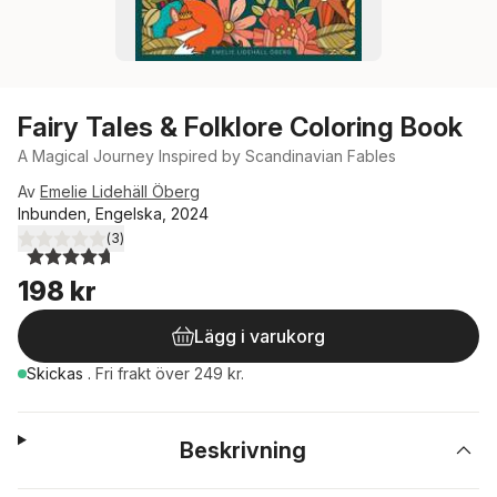
Fairy Tales & Folklore Coloring Book
A Magical Journey Inspired by Scandinavian Fables
Av
Emelie Lidehäll Öberg
Inbunden, Engelska, 2024
(
3
)
4,7
utav 5 stjärnor. Totalt antal röster:
198 kr
Lägg i varukorg
Skickas
.
Fri frakt över 249 kr.
Beskrivning