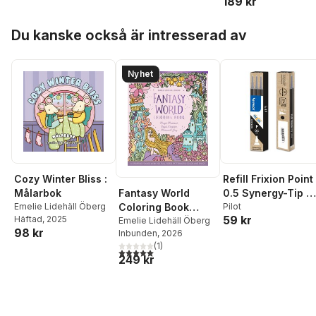
189 kr
Hoppa över listan
Du kanske också är intresserad av
Nyhet
Refill Frixion Point
Cozy Winter Bliss :
Fantasy World
0.5 Synergy-Tip 3
Målarbok
Coloring Book
pack svart
Pilot
Emelie Lidehäll Öberg
59 kr
Häftad
, 2025
MAGIC MEADOWS -
Emelie Lidehäll Öberg
98 kr
Inbunden
, 2026
ROYAL KINGDOM -
(
1
)
MERMAIDS’ BAY
5,0
utav 5 stjärnor. Totalt antal röster:
249 kr