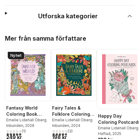
Utforska kategorier
Hoppa över listan
Mer från samma författare
Nyhet
Fantasy World
Fairy Tales &
Coloring Book
Folklore Coloring
Happy Day
MAGIC MEADOWS -
Emelie Lidehäll Öberg
Book
Emelie Lidehäll Öberg
Coloring Postcard
Inbunden
, 2026
Inbunden
, 2024
ROYAL KINGDOM -
Emelie Lidehäll Öberg
(
1
)
(
3
)
MERMAIDS’ BAY
5,0
utav 5 stjärnor. Totalt antal röster:
4,7
utav 5 stjärnor. Totalt antal röster:
Häftad
, 2025
249 kr
198 kr