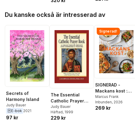
320 kr
Hoppa över listan
Du kanske också är intresserad av
Signerad!
SIGNERAD -
Mackans kost :
Secrets of
The Essential
Middagar och
Marcus Frank
Harmony Island
Catholic Prayer
Inbunden
, 2026
matlådor
Judy Bauer
Book: A Collection
Judy Bauer
269 kr
E-bok
2021
Häftad
, 1999
of Private and
97 kr
229 kr
Community Prayers