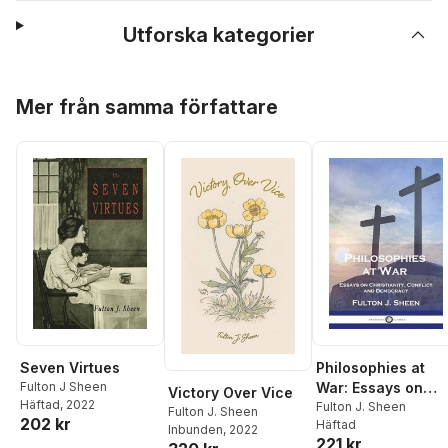
Utforska kategorier
Hoppa över listan
Mer från samma författare
Seven Virtues
Philosophies at
Fulton J Sheen
War: Essays on
Victory Over Vice
Häftad
, 2022
Christianity,
Fulton J. Sheen
Fulton J. Sheen
202 kr
Häftad
Conflict and
Inbunden
, 2022
221 kr
Democracy