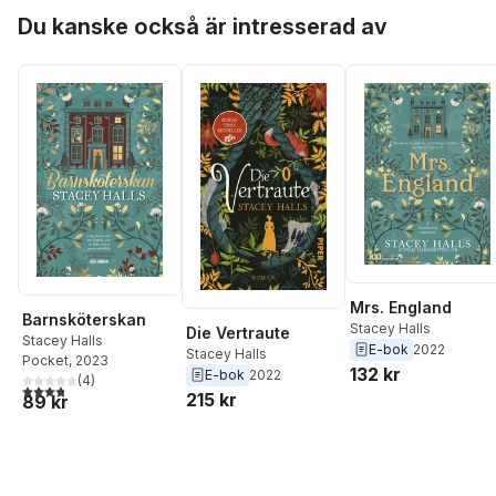
Hoppa över listan
Du kanske också är intresserad av
Mrs. England
Barnsköterskan
Stacey Halls
Die Vertraute
Stacey Halls
E-bok
2022
Stacey Halls
Pocket
, 2023
132 kr
E-bok
2022
(
4
)
3,8
utav 5 stjärnor. Totalt antal röster:
215 kr
89 kr