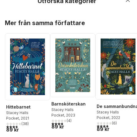
Utforska kategorier
Hoppa över listan
Mer från samma författare
Barnsköterskan
De sammanbundn
Hittebarnet
Stacey Halls
Stacey Halls
Stacey Halls
Pocket
, 2023
Pocket
, 2022
Pocket
, 2021
(
4
)
3,8
utav 5 stjärnor. Totalt antal röster:
(
6
)
(
38
)
3,8
utav 5 stjärnor. Tota
89 kr
3,7
utav 5 stjärnor. Totalt antal röster:
89 kr
89 kr