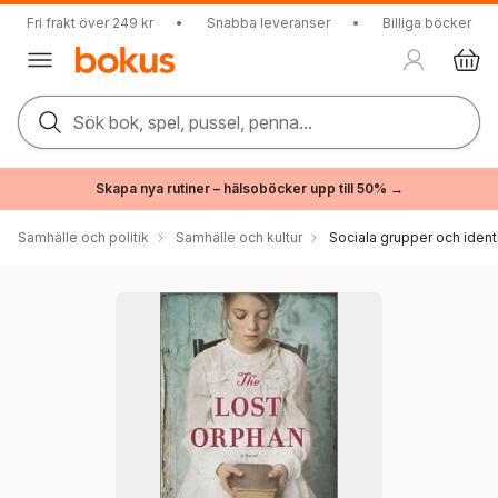
Fri frakt över 249 kr
•
Snabba leveranser
•
Billiga böcker
Sök bok, spel, pussel, penna...
Skapa nya rutiner – hälsoböcker upp till 50% →
Samhälle och politik
Samhälle och kultur
Sociala grupper och ident