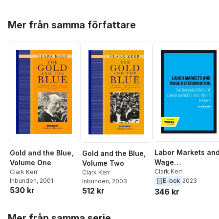
Hoppa över listan
Mer från samma författare
Labor Markets an
Gold and the Blue,
Gold and the Blue,
Wage
Volume One
Volume Two
Determination
Clark Kerr
Clark Kerr
Clark Kerr
E-bok
2023
Inbunden
, 2001
Inbunden
, 2003
530 kr
512 kr
346 kr
Hoppa över listan
Mer från samma serie