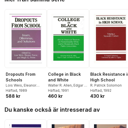
Dropouts From
College in Black
Black Resistance i
Schools
and White
High School
Lois Weis
,
Eleanor
Walter R. Allen
,
Edgar G.
R. Patrick Solomon
Farrar
Häftad
,
Hugh G. Petrie
, 1989
Epps
Häftad
,
Nesha Z. Haniff
, 1991
Häftad
, 1992
588 kr
460 kr
430 kr
Hoppa över listan
Du kanske också är intresserad av