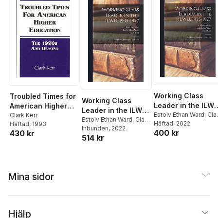
Working Class
Troubled Times for
Working Class
Leader in the ILWU
American Higher
Leader in the ILWU,
1935-1977
Estolv Ethan Ward
,
Cla
Education
Clark Kerr
1935-1977
Estolv Ethan Ward
,
Clark
Kerr
Häftad
,
Louis Goldblatt
, 2022
Häftad
, 1993
Kerr
Inbunden
,
Louis Goldblatt
, 2022
400 kr
430 kr
514 kr
Mina sidor
Hjälp