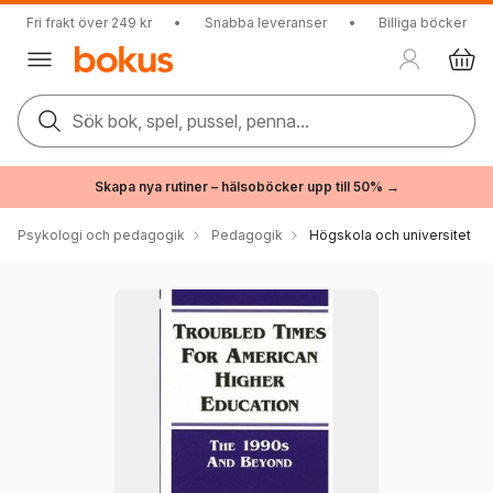
Fri frakt över 249 kr
•
Snabba leveranser
•
Billiga böcker
Sök bok, spel, pussel, penna...
Skapa nya rutiner – hälsoböcker upp till 50% →
Psykologi och pedagogik
Pedagogik
Högskola och universitet