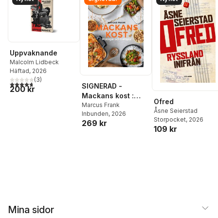
Uppvaknande
Malcolm Lidbeck
Häftad
, 2026
(
3
)
4,7
utav 5 stjärnor. Totalt antal röster:
SIGNERAD -
200 kr
Mackans kost :
Ofred
Middagar och
Marcus Frank
Åsne Seierstad
Inbunden
, 2026
matlådor
Storpocket
, 2026
269 kr
109 kr
Mina sidor