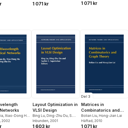
1 071 kr
r
1 071 kr
Del 3
Matrices in
velength
Layout Optimization in
Combinatorics and
 Networks
VLSI Design
Graph Theory
Bolian Liu
,
Hong-Jian Lai
ia
,
Xiao-Dong Hu
,
Bing Lu
,
Ding-Zhu Du
,
S.
Häftad
, 2010
 Du
, 2002
Sapatnekar
Inbunden
, 2001
1 071 kr
r
1 603 kr