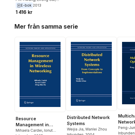
Chung In-Hang
E-bok
2013
1 416 kr
Hoppa över listan
Mer från samma serie
Multich
Distributed Network
Resource
Networ
Systems
Management in
Peng-Ju
Weijia Jia
,
Wanlei Zhou
Wireless Networking
Mihaela Cardei
,
Ionut
Inbunden
Inbunden
, 2004