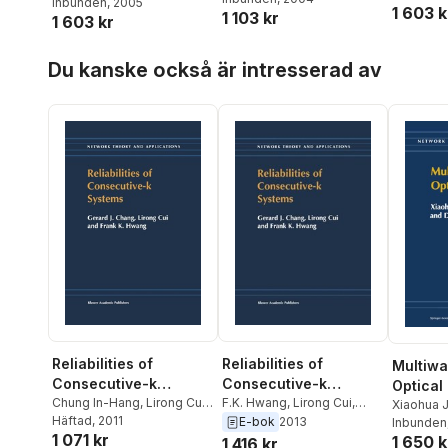
Cardei
Inbunden
,
Ding-Zhu Du
, 2005
1 603 k
1 103 kr
1 603 kr
Hoppa över listan
Du kanske också är intresserad av
Reliabilities of
Reliabilities of
Multiwa
Consecutive-k
Consecutive-k
Optical
Systems
Chung In-Hang
,
Lirong Cui
,
Systems
F.K. Hwang
,
Lirong Cui
,
Xiaohua J
F.K. Hwang
Häftad
, 2011
,
Shih-Lin In-
Chung In-Hang
E-bok
2013
Ding-Zhu
Inbunden
1 071 kr
Hang
,
Lirong Cui
1 650 k
1 416 kr