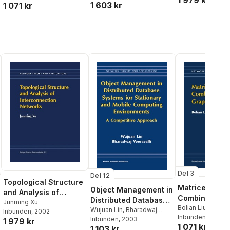
1 979 kr
1 603 kr
1 071 kr
Del 3
Del 12
Topological Structure
Matrices in
Object Management in
and Analysis of
Combinatoric
Distributed Database
Interconnection
Junming Xu
Graph Theory
Bolian Liu
,
Hong-J
Systems for
Wujuan Lin
,
Bharadwaj
Inbunden
, 2002
Networks
Inbunden
, 2000
Veeravalli
Inbunden
, 2003
1 979 kr
Stationary and Mobile
1 071 kr
1 103 kr