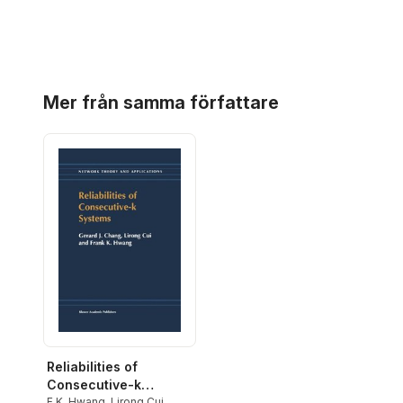
Hoppa över listan
Mer från samma författare
Reliabilities of
Consecutive-k
Systems
F.K. Hwang
,
Lirong Cui
,