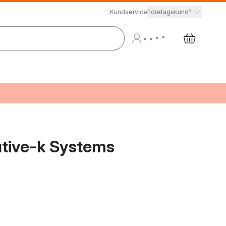
Kundservice
Företagskund?
cutive-k Systems