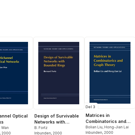
Del 3
Matrices in
annel Optical
Design of Survivable
Combinatorics and
ks
Networks with
Graph Theory
Bolian Liu
,
Hong-Jian Lai
n Wan
Bounded Rings
B. Fortz
Inbunden
, 2000
, 2000
Inbunden
, 2000