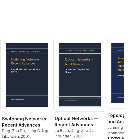
Topological S
Optical Networks —
Switching Networks:
and Analysis o
Recent Advances
Recent Advances
Interconnecti
Junming Xu
Lu Ruan
,
Ding-Zhu Du
Ding-Zhu Du
,
Hung Q. Ngo
Inbunden
, 2002
Networks
Inbunden
, 2001
Inbunden
, 2001