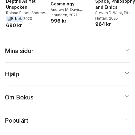
Depths As Yet
Space, Philosophy
Cosmology
Unspoken
and Ethics
Andrew M. Davis
,
Roland Faber
,
Andrew
Steven D. West
,
Pitsh
Maria-Teresa Teixeira
Inbunden
, 2021
,
M. Davis
Moleka
Häftad
, 2025
,
Anil Singh
E-bok
2020
996 kr
Wm. Andrew Schwartz
964 kr
Matoo
,
Eric Michael
690 kr
Mazur
,
Anupama A. P.
,
Amar Ramesh Wayal
,
Sergey V. Sychov
,
Steven J. Firth
,
Konrad
Mina sidor
Szocik
,
Rakhat
Abylkasymova
,
Oscar
Blanco
,
Yury
Tikhonravov
,
Ebua
Jarvis Ebua
,
Tyler
Hjälp
Dalton McNabb
,
C. A.
McIntosh
,
Andrew M.
Davis
,
J. Brian Huffling
William H. U. Anderson
Om Bokus
Populärt