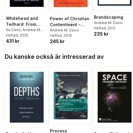
Brandscaping
Whitehead and
Power of Christian
Andrew M. Davis
Teilhard: From
Contentment –
Häftad
, 2012
Organism to Omega
Ilia Delio
,
Andrew M
Finding Deeper,
Andrew M. Davis
235 kr
Davis
Häftad
, 2025
Häftad
, 2019
Richer Christ–
431 kr
245 kr
Centered Joy
Hoppa över listan
Du kanske också är intresserad av
Process