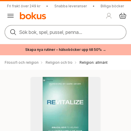
Fri frakt över 249 kr
•
Snabba leveranser
•
Billiga böcker
Sök bok, spel, pussel, penna...
Skapa nya rutiner – hälsoböcker upp till 50% →
Filosofi och religion
Religion och tro
Religion: allmänt