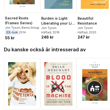
Sacred Roots
Burden is Light:
Beautiful
(Frames Series)
Liberating your Life
Resistance
Jon Tyson
,
Barna Group
from the Tyranny
Jon Tyson
Jon Tyson
Häftad
, 2018
E-bok
2014
Häftad
, 2020
of Performance
246 kr
247 kr
55 kr
and Success
Hoppa över listan
Du kanske också är intresserad av