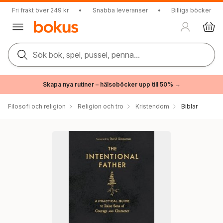
Fri frakt över 249 kr
•
Snabba leveranser
•
Billiga böcker
Sök bok, spel, pussel, penna...
Skapa nya rutiner – hälsoböcker upp till 50% →
Filosofi och religion
Religion och tro
Kristendom
Biblar