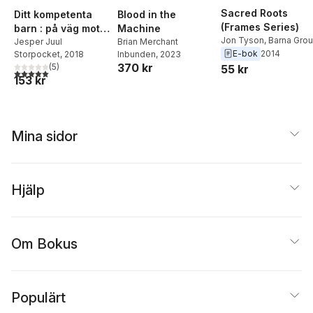
Sacred Roots
Ditt kompetenta
Blood in the
(Frames Series)
barn : på väg mot
Machine
Jon Tyson
,
Barna Gro
nya värderingar för
Jesper Juul
Brian Merchant
E-bok
2014
Storpocket
, 2018
Inbunden
, 2023
familjen
370 kr
(
5
)
55 kr
5,0
utav 5 stjärnor. Totalt antal röster:
153 kr
Mina sidor
Hjälp
Om Bokus
Populärt