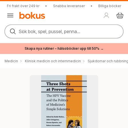
Fri frakt över 249 kr
•
Snabba leveranser
•
Billiga böcker
Sök bok, spel, pussel, penna...
Skapa nya rutiner – hälsoböcker upp till 50% →
Medicin
Klinisk medicin och internmedicin
Sjukdomar och rubbnin