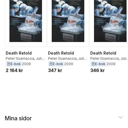
Death Retold
Death Retold
Death Retold
Peter Guarnaccia
,
Julie
Peter Guarnaccia
,
Julie
Peter Guarnaccia
,
Juli
Livingston
,
Keith Wailoo
Livingston
,
Keith Wailoo
Livingston
,
Keith Wail
E-bok
2009
E-bok
2009
E-bok
2009
2 164 kr
347 kr
346 kr
Mina sidor