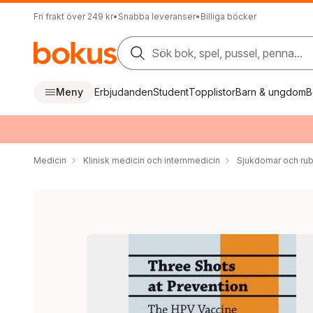
Fri frakt över 249 kr
•
Snabba leveranser
•
Billiga böcker
Sök bok, spel, pussel, penna...
Meny
Erbjudanden
Student
Topplistor
Barn & ungdom
B
Medicin
Klinisk medicin och internmedicin
Sjukdomar och ru