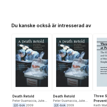
Hoppa över listan
Du kanske också är intresserad av
Three S
Death Retold
Death Retold
Prevent
Peter Guarnaccia
,
Julie
Peter Guarnaccia
,
Julie
Livingston
,
Keith Wailoo
Livingston
,
Keith Wailoo
Keith Wai
E-bok
2009
E-bok
2009