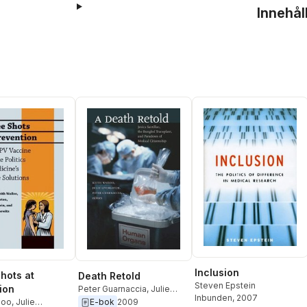
Innehål
Inclusion
hots at
Death Retold
Steven Epstein
ion
Peter Guarnaccia
,
Julie
Inbunden
, 2007
Livingston
,
Keith Wailoo
loo
,
Julie
E-bok
2009