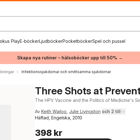
okus Play
E-böcker
Ljudböcker
Pocketböcker
Spel och pussel
Skapa nya rutiner – hälsoböcker upp till 50% →
bbningar
Infektionssjukdomar och smittsamma sjukdomar
Three Shots at Preven
The HPV Vaccine and the Politics of Medicine's Si
Av
Keith Wailoo
,
Julie Livingston
och 2 till
Häftad, Engelska, 2010
398 kr