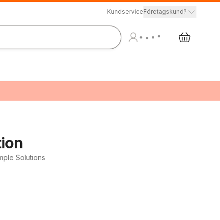
Kundservice
Företagskund?
tion
mple Solutions