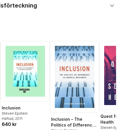
lsförteckning
Inclusion
Steven Epstein
Quest for Sex
Häftad
, 2011
Inclusion – The
Health
640 kr
Politics of Difference
Steven Epstein