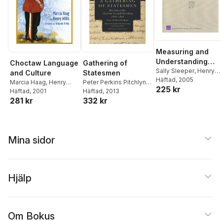
Measuring and
Understanding
Choctaw Language
Gathering of
Economic
Sally Sleeper
,
Henry
and Culture
Statesmen
Willis
Häftad
,
Eric Landree
, 2005
,
Interdependence 
Marcia Haag
,
Henry
Peter Perkins Pitchlynn
,
225 kr
Beth Grill
Allegheny County
Willis
Häftad
, 2001
Marcia Haag
Häftad
, 2013
,
Henry
281 kr
332 kr
Willis
Mina sidor
Hjälp
Om Bokus