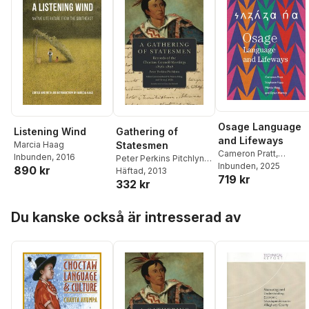
Osage Language
Listening Wind
Gathering of
and Lifeways
Marcia Haag
Statesmen
Cameron Pratt
,
Inbunden
, 2016
Peter Perkins Pitchlynn
,
Stephanie Rapp
Inbunden
, 2025
,
Marc
890 kr
Marcia Haag
Häftad
, 2013
,
Henry
719 kr
Haag
,
Dylan Herrick
332 kr
Willis
Hoppa över listan
Du kanske också är intresserad av