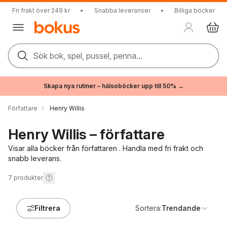
Fri frakt över 249 kr
•
Snabba leveranser
•
Billiga böcker
Sök bok, spel, pussel, penna...
Skapa nya rutiner – hälsoböcker upp till 50% →
Författare
Henry Willis
Henry Willis – författare
Visar alla böcker från författaren . Handla med fri frakt och
snabb leverans.
7
produkter
Filtrera
Sortera:
Trendande