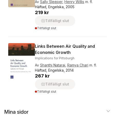
Av
Sally Sleeper
,
Henry Willis
m. fl.
Häftad, Engelska, 2005
219 kr
Tillfälligt slut
Tillfälligt slut
Links Between Air Quality and
Economic Growth
Implications for Pittsburgh
Av
Shanthi Nataraj
,
Ramya Chari
m. fl.
Häftad, Engelska, 2014
267 kr
Tillfälligt slut
Tillfälligt slut
Mina sidor