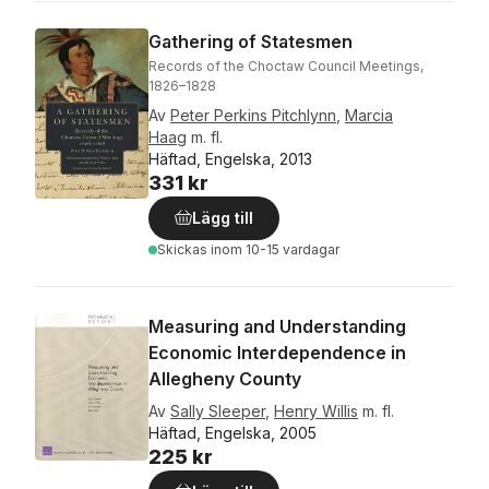
Gathering of Statesmen
Records of the Choctaw Council Meetings,
1826–1828
Av
Peter Perkins Pitchlynn
,
Marcia
Haag
m. fl.
Häftad, Engelska, 2013
331 kr
Lägg till
Skickas
inom 10-15 vardagar
Measuring and Understanding
Economic Interdependence in
Allegheny County
Av
Sally Sleeper
,
Henry Willis
m. fl.
Häftad, Engelska, 2005
225 kr