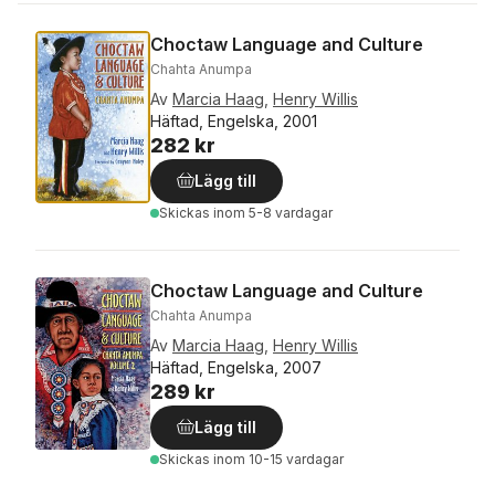
Choctaw Language and Culture
Chahta Anumpa
Av
Marcia Haag
,
Henry Willis
Häftad, Engelska, 2001
282 kr
Lägg till
Skickas
inom 5-8 vardagar
Choctaw Language and Culture
Chahta Anumpa
Av
Marcia Haag
,
Henry Willis
Häftad, Engelska, 2007
289 kr
Lägg till
Skickas
inom 10-15 vardagar