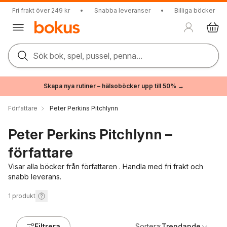
Fri frakt över 249 kr
•
Snabba leveranser
•
Billiga böcker
Sök bok, spel, pussel, penna...
Skapa nya rutiner – hälsoböcker upp till 50% →
Författare
Peter Perkins Pitchlynn
Peter Perkins Pitchlynn –
författare
Visar alla böcker från författaren . Handla med fri frakt och
snabb leverans.
1
produkt
Filtrera
Sortera:
Trendande