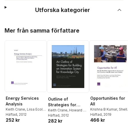
Utforska kategorier
Hoppa över listan
Mer från samma författare
Energy Services
Opportunities for
Outline of
Analysis
All
Strategies for
Keith Crane
,
Liisa Ecola
,
Krishna B Kumar
,
Shell
Building an
Keith Crane
,
Howard J.
Scott Hassell
Häftad
, 2012
,
Shanthi
Culbertson
Häftad
, 2019
,
Louay
Shatz
Häftad
,
Shanthi Nataraj
, 2012
,
Innovation System
252 kr
466 kr
Nataraj
Constant
,
Shanthi
282 kr
Steven W. Popper
,
Xiao
for Knowledge City
Nataraj
,
Faith Unlu
,
Wang