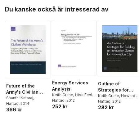
Kathryn E Bouskill
,
Joy
Hoppa över listan
S Moini
,
Katherine
Du kanske också är intresserad av
Costello
,
Gursel Rafig
Oglu Aliyev
,
Fadia
Afashe
Energy Services
Outline of
Future of the
Analysis
Strategies for
Army's Civilian
Keith Crane
,
Liisa Ecola
,
Building an
Keith Crane
,
Howard J
Workforce
Shanthi Nataraj
,
Scott Hassell
Häftad
, 2012
,
Shanthi
Shatz
Häftad
,
Shanthi Nataraj
, 2012
,
Innovation System
Lawrence M. Hanser
Häftad
, 2014
,
252 kr
Nataraj
282 kr
Steven W. Popper
,
Xia
for Knowledge Cit
366 kr
Frank Camm
,
Jessica
Wang
Yeats