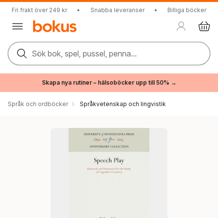
Fri frakt över 249 kr
•
Snabba leveranser
•
Billiga böcker
Sök bok, spel, pussel, penna...
Skapa nya rutiner – hälsoböcker upp till 50% →
Språk och ordböcker
Språkvetenskap och lingvistik