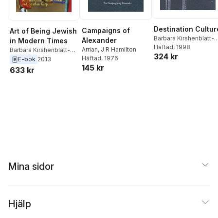
Destination Cultur
Campaigns of
Art of Being Jewish
Barbara Kirshenblatt-
Alexander
in Modern Times
Gimblett
Häftad
, 1998
Arrian
,
J R Hamilton
Barbara Kirshenblatt-
324 kr
Häftad
, 1976
Gimblett
,
Jonathan Karp
E-bok
2013
145 kr
633 kr
Mina sidor
Hjälp